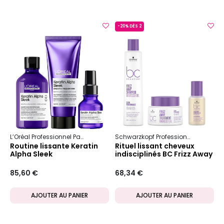
-20% DÈS 2
L’Oréal Professionnel Paris
Schwarzkopf Professional
Bc Bon
Routine lissante Keratin
Rituel lissant cheveux
Alpha Sleek
indisciplinés BC Frizz Away
85,60 €
68,34 €
AJOUTER AU PANIER
AJOUTER AU PANIER