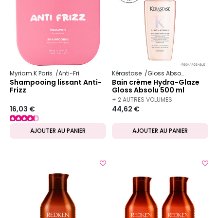
Myriam.K Paris
Anti-Frizz
Kérastase
Gloss Absolu
Shampooing lissant Anti-
Bain crème Hydra-Glaze
Frizz
Gloss Absolu 500 ml
rechargeable
+ 2 AUTRES VOLUMES
16,03 €
44,62 €
DISPONIBLES
AJOUTER AU PANIER
AJOUTER AU PANIER