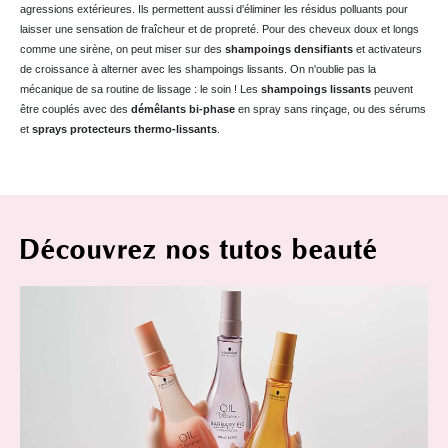
agressions extérieures. Ils permettent aussi d'éliminer les résidus polluants pour
laisser une sensation de fraîcheur et de propreté. Pour des cheveux doux et longs
comme une sirène, on peut miser sur des
shampoings densifiants
et activateurs
de croissance à alterner avec les shampoings lissants. On n'oublie pas la
mécanique de sa routine de lissage : le soin ! Les
shampoings lissants
peuvent
être couplés avec des
démêlants bi-phase
en spray sans rinçage, ou des sérums
et
sprays protecteurs thermo-lissants
.
Découvrez nos tutos beauté