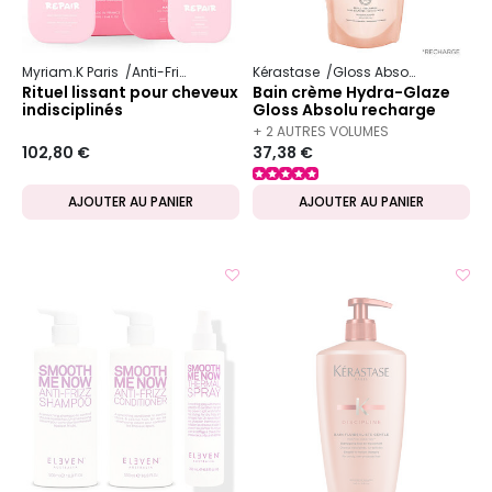
Myriam.K Paris
Anti-Frizz
Kérastase
Gloss Absolu
Rituel lissant pour cheveux
Bain crème Hydra-Glaze
indisciplinés
Gloss Absolu recharge
500 ml
+ 2 AUTRES VOLUMES
102,80 €
37,38 €
DISPONIBLES
AJOUTER AU PANIER
AJOUTER AU PANIER