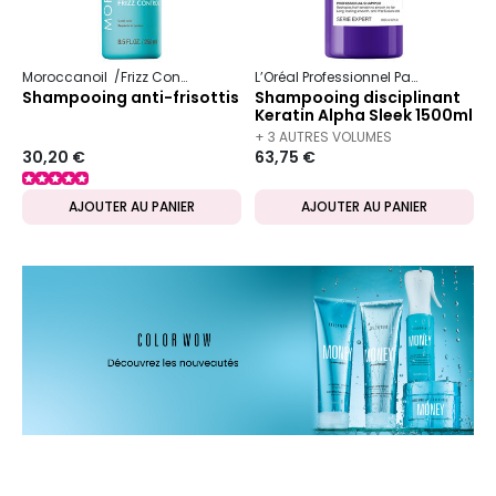
Moroccanoil
Frizz Control
L’Oréal Professionnel Paris
Serie Ex
Shampooing anti-frisottis
Shampooing disciplinant
Keratin Alpha Sleek 1500ml
+ 3 AUTRES VOLUMES
30,20 €
63,75 €
DISPONIBLES
AJOUTER AU PANIER
AJOUTER AU PANIER