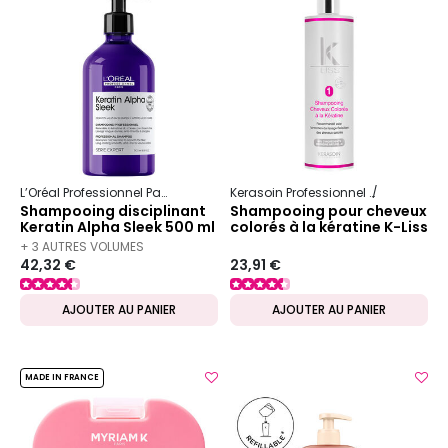
L’Oréal Professionnel Paris
Serie Expert
Keratin Alpha Sleek
Kerasoin Professionnel
K-Liss
Shampooing disciplinant
Shampooing pour cheveux
Keratin Alpha Sleek 500 ml
colorés à la kératine K-Liss
+ 3 AUTRES VOLUMES
42,32 €
23,91 €
DISPONIBLES
AJOUTER AU PANIER
AJOUTER AU PANIER
MADE IN FRANCE