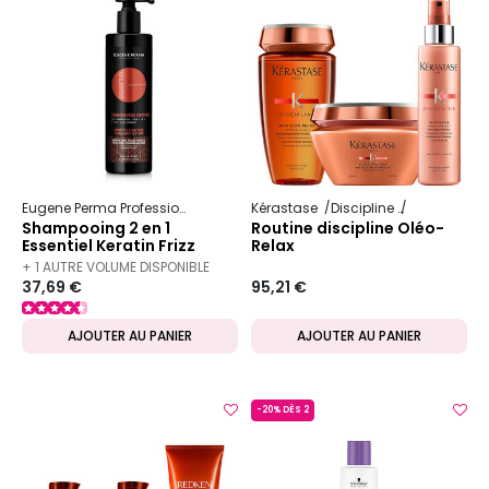
Eugene Perma Professionnel
Essentiel
Kérastase
Keratin Frizz Control
Discipline
Oléo-Relax
Shampooing 2 en 1
Routine discipline Oléo-
Essentiel Keratin Frizz
Relax
Control 400ml
+ 1 AUTRE VOLUME DISPONIBLE
37,69 €
95,21 €
AJOUTER AU PANIER
AJOUTER AU PANIER
-20% DÈS 2