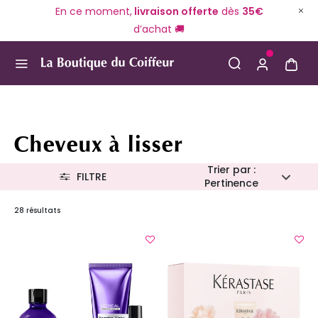
En ce moment,
livraison offerte
dès
35€
d’achat 🚚
Use Up and Down arrow keys to navigate search result
Cheveux à lisser
Trier par :
FILTRE
Pertinence
28 résultats