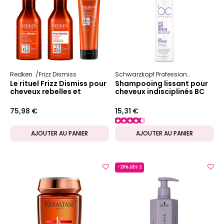
Redken
Frizz Dismiss
Schwarzkopf Professional
Bc Bon
Le rituel Frizz Dismiss pour
Shampooing lissant pour
cheveux rebelles et
cheveux indisciplinés BC
indisciplinés
Frizz Away
75,98 €
15,31 €
AJOUTER AU PANIER
AJOUTER AU PANIER
-20% DÈS 2