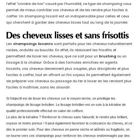
l'effet "crinière de lion" causé par l'humidité, ce type de shampoing vous
permet de mieux contrôler vos cheveux et de les rendre plus faciles à
coiffer. Un shampoing lissant est un indispensable pour celles et ceux
qui cherchent à garder des cheveux lisses tout au long de la journée.
Des cheveux lisses et sans frisottis
Les
shampoings lissants
sont parfaits pour les cheveux naturellement
raides, ondulés ou bouclés. En effet, ils réduisent les frisottis et
permettent de lisser les cheveux, que ce soit pour un
brushing
ou un
lissage à la chaleur. Grâce à des formules enrichies en agents
lissants, vos cheveux deviennent plus souples, plus disciplinés et plus
faciles à coiffer, tout en offrant un fini soyeux. Ils permettent également
de préparer vos cheveux au passage du fer à lisser en les rendant plus
faciles à maîtriser, sans les alourdir.
Si l'objectif est de lisser les cheveux sur le moyen-terme, on privilégie les
shampoings de lissage brésilien. Le lissage brésilien est un soin à la kératine de
qualité professionnelle effectué en salon de coiffure.
Le plus de la kératine ? Renforcer le cheveu sans l'alourdir, le rendre plus brillant,
soyeux et moins poreux ! Il peut également favoriser la croissance du cheveu, et ce
dès le premier soin. Pour des cheveux en panne sèche et abîmés ou fragilisés, on
se tourne vers ces shampoings pour renforcer les cheveux endommagés par des