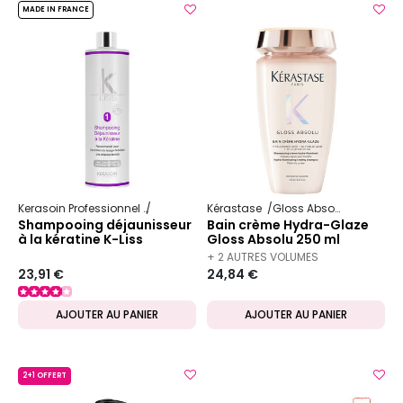
MADE IN FRANCE
Kerasoin Professionnel
K-Liss
Kérastase
Gloss Absolu
Shampooing déjaunisseur
Bain crème Hydra-Glaze
à la kératine K-Liss
Gloss Absolu 250 ml
+ 2 AUTRES VOLUMES
23,91 €
24,84 €
DISPONIBLES
AJOUTER AU PANIER
AJOUTER AU PANIER
2+1 OFFERT