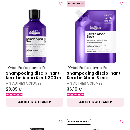
NOUVEAUTÉ
L’Oréal Professionnel Paris
Serie Expert
Keratin Alpha Sleek
L’Oréal Professionnel Paris
Serie Ex
Shampooing disciplinant
Shampooing disciplinant
Keratin Alpha Sleek 300 ml
Keratin Alpha Sleek
recharge 500 ml
+ 3 AUTRES VOLUMES
+ 3 AUTRES VOLUMES
28,39 €
36,10 €
DISPONIBLES
DISPONIBLES
AJOUTER AU PANIER
AJOUTER AU PANIER
MADE IN FRANCE