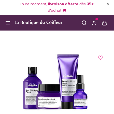
En ce moment,
livraison offerte
dès
35€
d’achat 🚚
Use Up and Down arrow keys to navigate search result