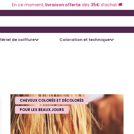
En ce moment,
livraison offerte
dès
35€
d’achat 🚚
 and Down arrow keys to navigate search results.
ériel de coiffure
Coloration et technique
CHEVEUX COLORÉS ET DÉCOLORÉS
POUR LES BEAUX JOURS