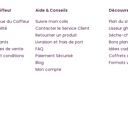
iffeur
Aide & Conseils
Découvre
que du Coiffeur
Suivre mon colis
Plan du si
lité
Contacter le Service Client
Lisseur g
Retourner un produit
Sèche-c
iants
Livraison et frais de port
Bons plan
les de vente
FAQ
Idées ca
t conditions
Paiement Sécurisé
Coffrets
Blog
Formats 
Mon compte