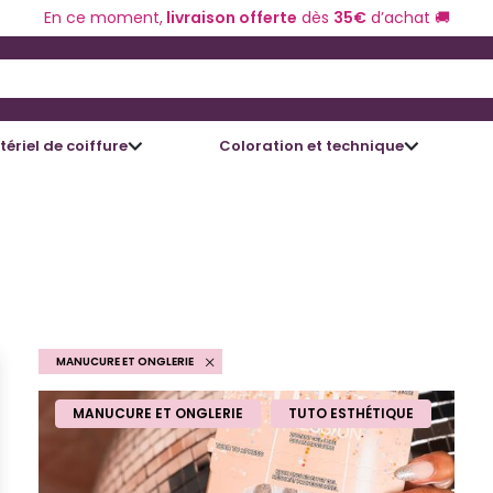
En ce moment,
livraison offerte
dès
35€
d’achat 🚚
 and Down arrow keys to navigate search results.
ériel de coiffure
Coloration et technique
MANUCURE ET ONGLERIE
MANUCURE ET ONGLERIE
TUTO ESTHÉTIQUE