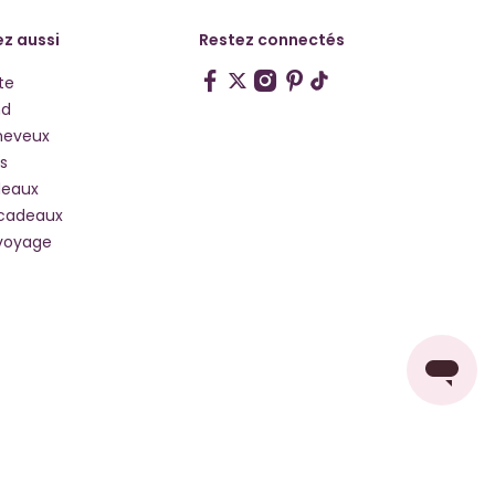
z aussi
Restez connectés
te
hd
heveux
s
deaux
 cadeaux
voyage