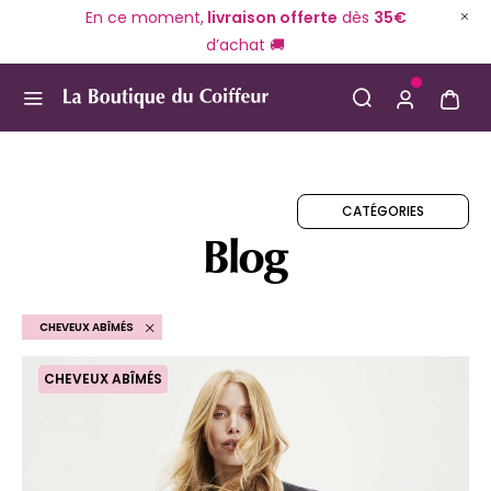
En ce moment,
livraison offerte
dès
35€
d’achat 🚚
Use Up and Down arrow keys to navigate search result
CATÉGORIES
Blog
CHEVEUX ABÎMÉS
CHEVEUX ABÎMÉS