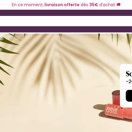
En ce moment,
livraison offerte
dès
35€
d’achat 🚚
ériel de coiffure
Coloration et technique
 and Down arrow keys to navigate search results.