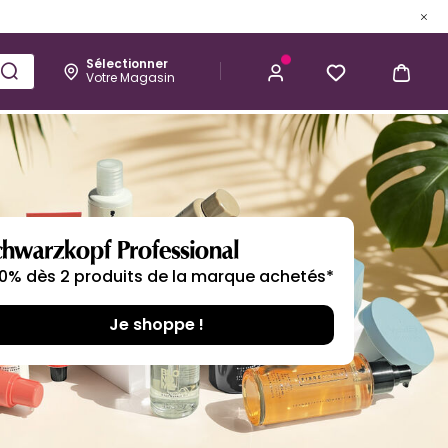
Sélectionner
Votre Magasin
Esthétique
Homme
Kérastase
Une couleur éclatante ✨
Avec -50% sur le 2ème produit*
J'adore