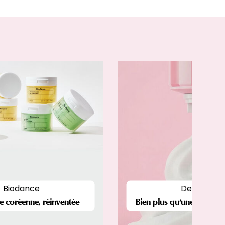
Biodance
Deserved
e coréenne, réinventée
Bien plus qu'une mouss