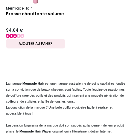
Mermade Hair
Brosse chauffante volume
94,64 €
AJOUTER AU PANIER
La marque
Mermade Hair
est une marque australienne de soins capillaires fondée
sur la conviction que de beaux cheveux sont faciles. Toute l’équipe de passionnés
de coiffure crée des outils et des produits qui inspirent une nouvelle génération de
coiffeurs, de stylistes et la fille de tous les jours.
La conviction de la marque ? Une belle coiffure doit être facile à réaliser et
accessible à tous !
L’ascension fulgurante de la marque doit son succès au lancement de leur produit
phare, le
Mermade
Hair
Waver
original, qui a littéralement détruit Internet.