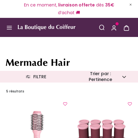
En ce moment,
livraison offerte
dès
35€
d’achat 🚚
Use Up and Down arrow keys to navigate search result
Mermade Hair
Trier par :
FILTRE
Pertinence
5 résultats