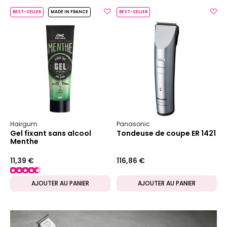
BEST-SELLER
MADE IN FRANCE
BEST-SELLER
Hairgum
Panasonic
Gel fixant sans alcool
Tondeuse de coupe ER 1421
Menthe
11,39 €
116,86 €
AJOUTER AU PANIER
AJOUTER AU PANIER