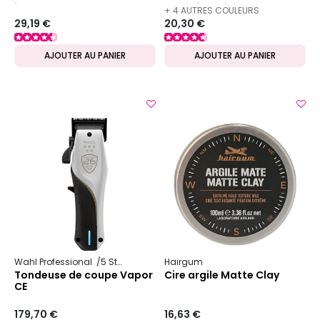
interchangeable O'Barber
châtain clair
+ 4 AUTRES COULEURS
29,19 €
20,30 €
DISPONIBLES
AJOUTER AU PANIER
AJOUTER AU PANIER
Wahl Professional
5 Star Series
Hairgum
Tondeuse de coupe Vapor
Cire argile Matte Clay
CE
179,70 €
16,63 €