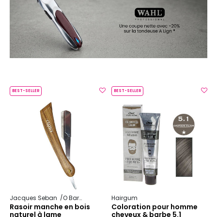
BEST-SELLER
BEST-SELLER
Jacques Seban
O Barber
Hairgum
Rasoir manche en bois
Coloration pour homme
naturel à lame
cheveux & barbe 5.1