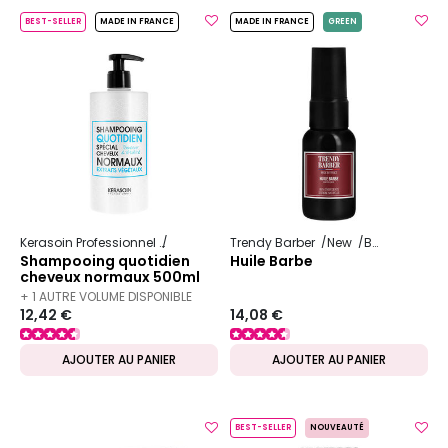
BEST-SELLER
MADE IN FRANCE
MADE IN FRANCE
GREEN
Kerasoin Professionnel
Shampooing et soin capillaire
Trendy Barber
New
Barbe
Hydratation 
Shampooing quotidien
Huile Barbe
cheveux normaux 500ml
+ 1 AUTRE VOLUME DISPONIBLE
12,42 €
14,08 €
AJOUTER AU PANIER
AJOUTER AU PANIER
BEST-SELLER
NOUVEAUTÉ