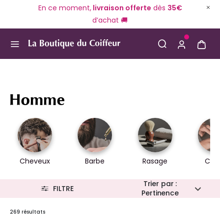
En ce moment,
livraison offerte
dès
35€
d’achat 🚚
Use Up and Down arrow keys to navigate search result
Homme
Cheveux
Barbe
Rasage
Cor
Trier par :
FILTRE
Pertinence
269 résultats