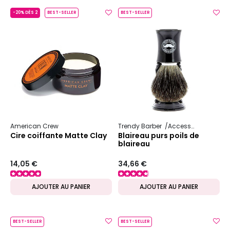
-20% DÈS 2
BEST-SELLER
BEST-SELLER
American Crew
Trendy Barber
Accessoire pour homme
Cire coiffante Matte Clay
Blaireau purs poils de
blaireau
14,05 €
34,66 €
AJOUTER AU PANIER
AJOUTER AU PANIER
BEST-SELLER
BEST-SELLER