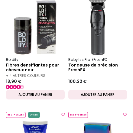
Boldify
Babyliss Pro
FreshFX
Fibres densifiantes pour
Tondeuse de précision
cheveux noir
FreshFX
+ 4 AUTRES COULEURS
18,90 €
100,22 €
DISPONIBLES
AJOUTER AU PANIER
AJOUTER AU PANIER
BEST-SELLER
GREEN
BEST-SELLER