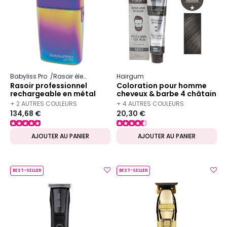
Babyliss Pro
Rasoir électrique
Hairgum
Rasoir professionnel
Coloration pour homme
rechargeable en métal
cheveux & barbe 4 châtain
FOILFX02 chameleon
+ 2 AUTRES COULEURS
+ 4 AUTRES COULEURS
134,68 €
20,30 €
DISPONIBLES
DISPONIBLES
AJOUTER AU PANIER
AJOUTER AU PANIER
BEST-SELLER
BEST-SELLER