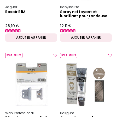
Jaguar
Babyliss Pro
Rasoir R1M
Spray nettoyant et
lubrifiant pour tondeuse
et ciseaux FX4in1
28,10 €
12,11 €
AJOUTER AU PANIER
AJOUTER AU PANIER
BEST-SELLER
BEST-SELLER
Wahl Professional
Hairgum