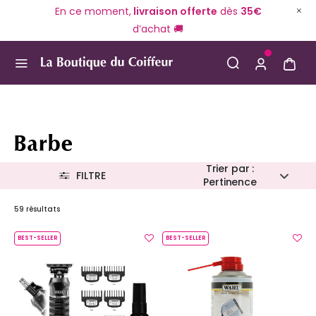
En ce moment,
livraison offerte
dès
35€
d’achat 🚚
Use Up and Down arrow keys to navigate search result
Barbe
Trier par :
FILTRE
Pertinence
59 résultats
BEST-SELLER
BEST-SELLER