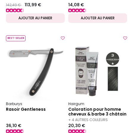
Prix ​​réduit de
to
113,99 €
14,08 €
142,49 €
AJOUTER AU PANIER
AJOUTER AU PANIER
BEST-SELLER
Barburys
Hairgum
Rasoir Gentleness
Coloration pour homme
cheveux & barbe 3 châtain
foncé
+ 4 AUTRES COULEURS
36,10 €
20,30 €
DISPONIBLES