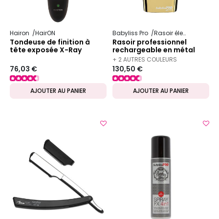
Hairon
HairON
Babyliss Pro
Rasoir électrique
Tondeuse de finition à
Rasoir professionnel
tête exposée X-Ray
rechargeable en métal
FOILFX02 gold
+ 2 AUTRES COULEURS
76,03 €
130,50 €
DISPONIBLES
AJOUTER AU PANIER
AJOUTER AU PANIER