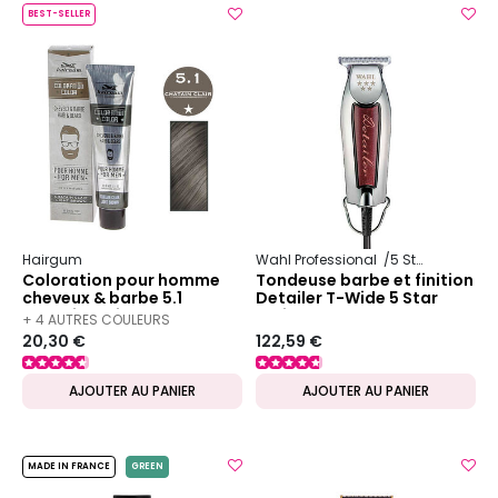
BEST-SELLER
Hairgum
Wahl Professional
5 Star Series
Coloration pour homme
Tondeuse barbe et finition
cheveux & barbe 5.1
Detailer T-Wide 5 Star
châtain clair
Series
+ 4 AUTRES COULEURS
20,30 €
122,59 €
DISPONIBLES
AJOUTER AU PANIER
AJOUTER AU PANIER
MADE IN FRANCE
GREEN