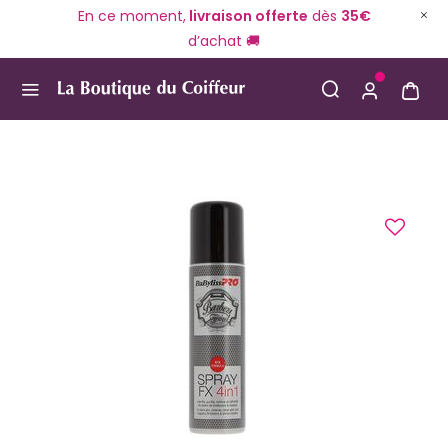
En ce moment,
livraison offerte
dès
35€
d’achat 🚚
Use Up and Down arrow keys to navigate search result