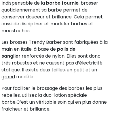
Indispensable de la
barbe fournie
, brosser
quotidiennement sa barbe permet de
conserver douceur et brillance. Cela permet
aussi de discipliner et modeler barbes et
moustaches.
Les
brosses T
rendy Barber
sont fabriquées à la
uivant
main en Italie, à base de
poils de
sanglier
renforcés de nylon. Elles sont donc
très robustes et ne causent pas d’électricité
statique. Il existe deux tailles, un
petit
et un
ndy Barber
grand
modèle.
Accessoire pour homme
Trendy Barber
sse barbe et moustache Grand modèle
Duo lotion s
Pour faciliter le brossage des barbes les plus
AUTRE TAILLE DISPONIBLE
rebelles, utilisez la
duo-lotion spéciale
45 €
17,63 €
barbe
.C’est un véritable soin qui en plus donne
fraîcheur et brillance.