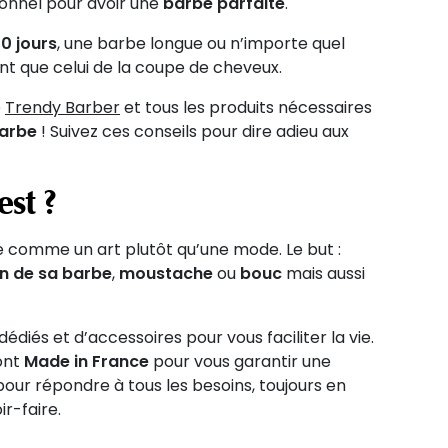
ionnel pour avoir une
barbe parfaite
.
0 jours
, une barbe longue ou n’importe quel
nt que celui de la coupe de cheveux.
e
Trendy Barber
et tous les produits nécessaires
barbe
! Suivez ces conseils pour dire adieu aux
est ?
e comme un art plutôt qu’une mode. Le but :
n de sa barbe
,
moustache
ou
bouc
mais aussi
iés et d’accessoires pour vous faciliter la vie.
sont
Made in France
pour vous garantir une
our répondre à tous les besoins, toujours en
ir-faire.