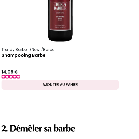
Trendy Barber
New
Barbe
Shampooing Barbe
14,08 €
AJOUTER AU PANIER
2. Démêler sa barbe
EST-SELLER
MADE IN FRA