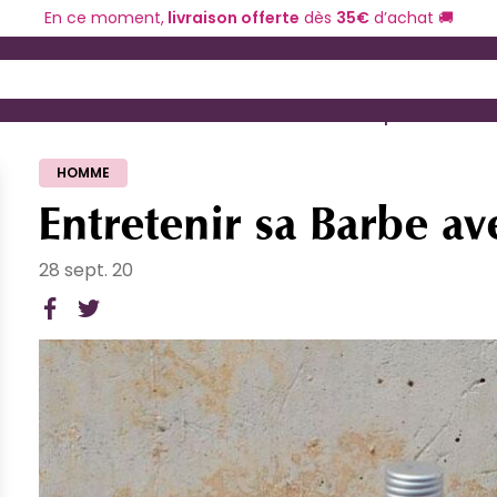
En ce moment,
livraison offerte
dès
35€
d’achat 🚚
 and Down arrow keys to navigate search results.
ériel de coiffure
Coloration et technique
HOMME
Entretenir sa Barbe a
28 sept. 20