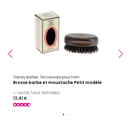
Précédent
S
Trendy Barber
Accessoire pour homme
Tre
Brosse barbe et moustache Petit modèle
Bro
+ 1 AUTRE TAILLE DISPONIBLE
+ 1 
13,41 €
14,