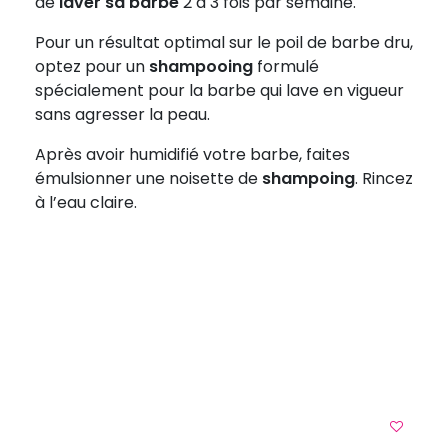
de
laver sa barbe
2 à 3 fois par semaine.
Pour un résultat optimal sur le poil de barbe dru,
optez pour un
shampooing
formulé
spécialement pour la barbe qui lave en vigueur
sans agresser la peau.
Après avoir humidifié votre barbe, faites
émulsionner une noisette de
shampoing
. Rincez
à l’eau claire.
B