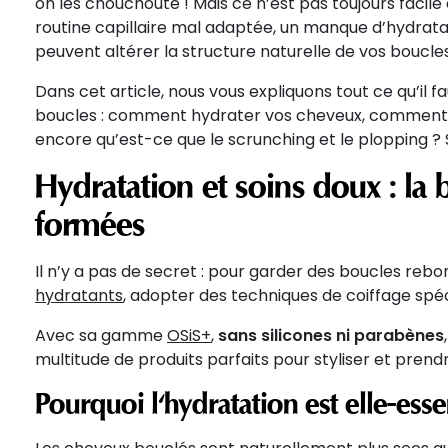
on les chouchoute ! Mais ce n’est pas toujours facile 
routine capillaire mal adaptée, un manque d’hydratat
peuvent altérer la structure naturelle de vos boucles
Dans cet article, nous vous expliquons tout ce qu’il f
boucles : comment hydrater vos cheveux, comment l
encore qu’est-ce que le scrunching et le plopping ? S
Hydratation et soins doux : la
formées
Il n’y a pas de secret : pour garder des boucles rebond
hydratants
, adopter des techniques de coiffage spéci
Avec sa gamme
OSiS+
,
sans silicones ni parabènes
multitude de produits parfaits pour styliser et prend
Pourquoi l'hydratation est elle-essen