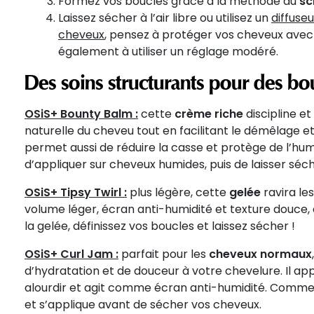
Formez vos boucles grâce à la méthode du
sc
Laissez sécher à l’air libre ou utilisez un
diffuseu
cheveux
, pensez à protéger vos cheveux ave
également à utiliser un réglage modéré.
Des soins structurants pour des bou
OSiS+ Bounty Balm :
cette
crème riche
discipline et
naturelle du cheveu tout en facilitant le démêlage et
permet aussi de réduire la casse et protège de l’humidi
d’appliquer sur cheveux humides, puis de laisser séche
OSiS+ Tipsy Twirl :
plus légère, cette
gelée
ravira le
volume léger, écran anti-humidité et texture douce, e
la gelée, définissez vos boucles et laissez sécher !
OSiS+ Curl Jam :
parfait pour les
cheveux normaux
d’hydratation et de douceur à votre chevelure. Il appo
alourdir et agit comme écran anti-humidité. Comme l
et s’applique avant de sécher vos cheveux.