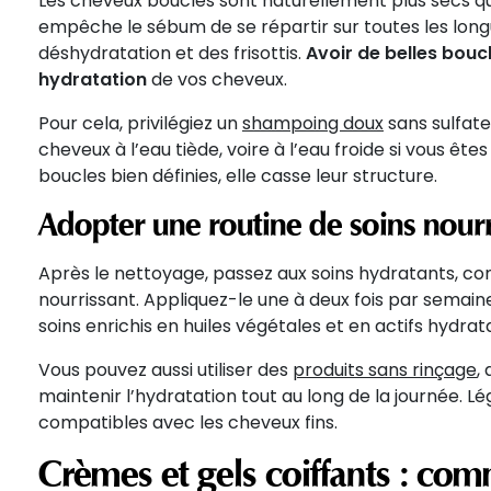
Les cheveux bouclés sont naturellement plus secs que
empêche le sébum de se répartir sur toutes les longu
déshydratation et des frisottis.
Avoir de belles bo
hydratation
de vos cheveux.
Pour cela, privilégiez un
shampoing doux
sans sulfate
cheveux à l’eau tiède, voire à l’eau froide si vous êt
boucles bien définies, elle casse leur structure.
Adopter une routine de soins nourr
Après le nettoyage, passez aux soins hydratants,
nourrissant. Appliquez-le une à deux fois par semain
soins enrichis en huiles végétales et en actifs hydrata
Vous pouvez aussi utiliser des
produits sans rinçage
,
maintenir l’hydratation tout au long de la journée. Lé
compatibles avec les cheveux fins.
Crèmes et gels coiffants : com