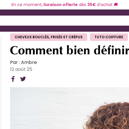
En ce moment,
livraison offerte
dès
35€
d’achat 🚚
ériel de coiffure
Coloration et technique
 and Down arrow keys to navigate search results.
CHEVEUX BOUCLÉS, FRISÉS ET CRÉPUS
TUTO COIFFURE
Comment bien définir
Par : Ambre
12 août 25