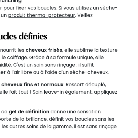
runching
.
r
pour fixer vos boucles. Si vous utilisez un
sèche-
c un
produit thermo-protecteur
. Veillez
cles définies
 nourrit les
cheveux frisés
, elle sublime la texture
 le coiffage. Grâce à sa formule unique, elle
té. C'est un soin sans rinçage : il suffit
r à l’air libre ou à l’aide d’un sèche-cheveux.
s
cheveux fins et normaux
. Ressort décuplé,
lle fait tout ! Soin leave-in également, appliquez
, ce
gel de définition
donne une sensation
rte de la brillance, définit vos boucles sans les
es autres soins de la gamme, il est sans rinçage