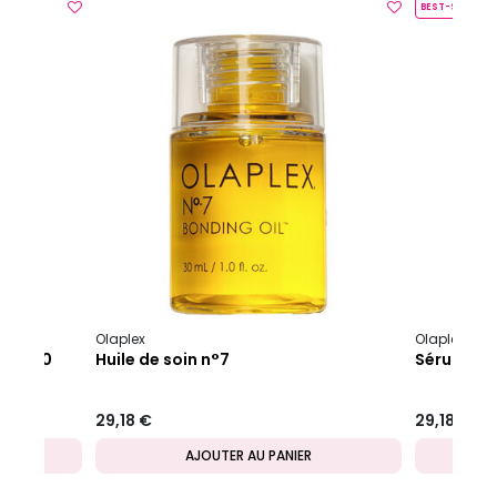
BEST-SELLER
Olaplex
Olaplex
es n°10
Huile de soin n°7
Sérum nou
29,18 €
29,18 €
AJOUTER AU PANIER