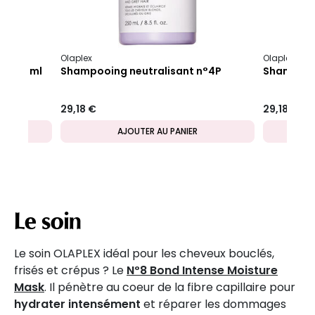
Olaplex
Olaplex
4 250 ml
Shampooing neutralisant n°4P
Shampooin
29,18 €
29,18 €
AJOUTER AU PANIER
Le soin
Le soin OLAPLEX idéal pour les cheveux bouclés,
frisés et crépus ? Le
Nº8 Bond Intense Moisture
Mask
. Il pénètre au coeur de la fibre capillaire pour
hydrater intensément
et réparer les dommages