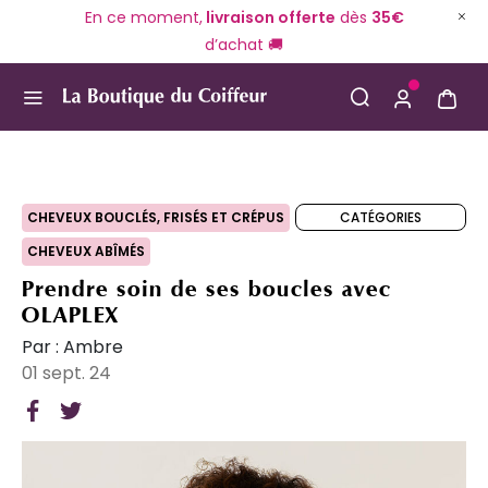
En ce moment,
livraison offerte
dès
35€
d’achat 🚚
Use Up and Down arrow keys to navigate search result
CATÉGORIES
CHEVEUX BOUCLÉS, FRISÉS ET CRÉPUS
CHEVEUX ABÎMÉS
Prendre soin de ses boucles avec
OLAPLEX
Par : Ambre
01 sept. 24