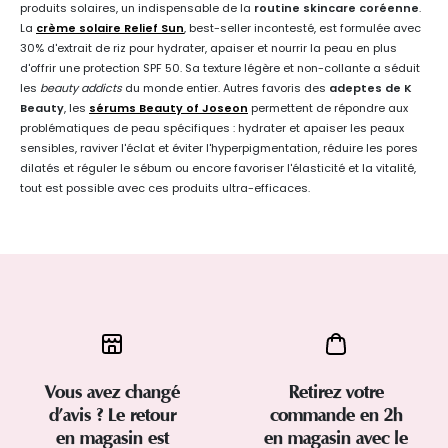
produits solaires, un indispensable de la
routine skincare coréenne
.
La
crème solaire Relief Sun
, best-seller incontesté, est formulée avec
30% d'extrait de riz pour hydrater, apaiser et nourrir la peau en plus
d'offrir une protection SPF 50. Sa texture légère et non-collante a séduit
les
beauty addicts
du monde entier. Autres favoris des
adeptes de K
Beauty
, les
sérums Beauty of Joseon
permettent de répondre aux
problématiques de peau spécifiques : hydrater et apaiser les peaux
sensibles, raviver l'éclat et éviter l'hyperpigmentation, réduire les pores
dilatés et réguler le sébum ou encore favoriser l'élasticité et la vitalité,
tout est possible avec ces produits ultra-efficaces.
Vous avez changé
Retirez votre
d’avis ? Le retour
commande en 2h
en magasin est
en magasin avec le