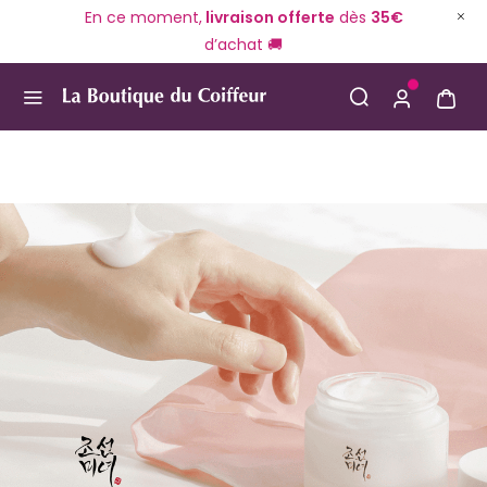
En ce moment,
livraison offerte
dès
35€
d’achat 🚚
Use Up and Down arrow keys to navigate search result