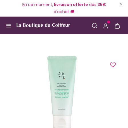
En ce moment,
livraison offerte
dès
35€
d’achat 🚚
Use Up and Down arrow keys to navigate search result