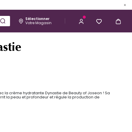
Sélectionner
Votre Magasin
Esthétique
Homme
Kérastase
24,52 €
J’ACHÈTE
stie
ec la crème hydratante Dynastie de Beauty of Joseon ! Sa
rit la peau et profondeur et régule la production de