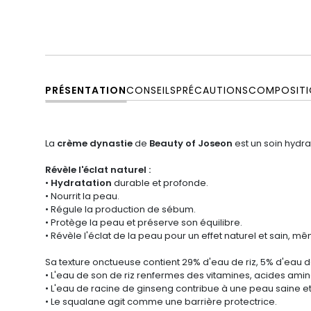
PRÉSENTATION
CONSEILS
PRÉCAUTIONS
COMPOSITI
La
crème dynastie
de
Beauty of Joseon
est un soin hydra
Révèle
l'éclat naturel :
•
Hydratation
durable et profonde.
• Nourrit la peau.
• Régule la production de sébum.
• Protège la peau et préserve son équilibre.
• Révèle l'éclat de la peau pour un effet naturel et sain, m
Sa texture onctueuse contient 29% d'eau de riz, 5% d'eau 
• L'eau de son de riz renfermes des vitamines, acides ami
• L'eau de racine de ginseng contribue à une peau saine et p
• Le squalane agit comme une barrière protectrice.