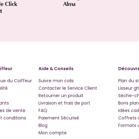
le Click
Alma
ct
iffeur
Aide & Conseils
Découvre
que du Coiffeur
Suivre mon colis
Plan du si
lité
Contacter le Service Client
Lisseur g
Retourner un produit
Sèche-c
iants
Livraison et frais de port
Bons plan
les de vente
FAQ
Idées ca
t conditions
Paiement Sécurisé
Coffrets
Blog
Formats 
Mon compte