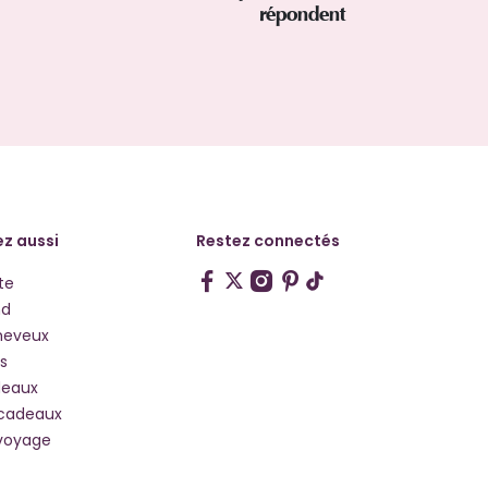
répondent
z aussi
Restez connectés
te
hd
heveux
s
deaux
 cadeaux
voyage