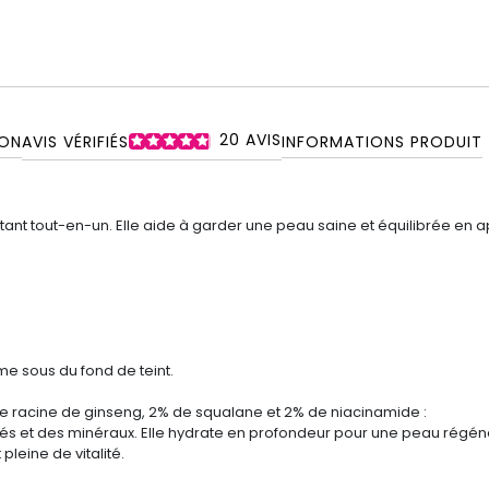
20
AVIS
ON
AVIS VÉRIFIÉS
INFORMATIONS PRODUIT
tant tout-en-un. Elle aide à garder une peau saine et équilibrée en ap
ême sous du fond de teint.
de racine de ginseng, 2% de squalane et 2% de niacinamide :
nés et des minéraux. Elle hydrate en profondeur pour une peau régén
leine de vitalité.