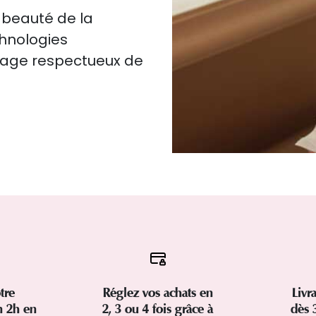
 beauté de la
chnologies
isage respectueux de
tre
Réglez vos achats en
Livr
 2h en
2, 3 ou 4 fois grâce à
dès 