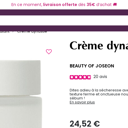
En ce moment,
livraison offerte
dès
35€
d’achat 🚚
ériel de coiffure
Coloration et technique
 and Down arrow keys to navigate search results.
atant
Crème dynastie
Crème dyna
BEAUTY OF JOSEON
20
avis
Dites adieu à la sécheresse av
texture ferme et onctueuse nour
sébum !
En savoir plus
24,52 €