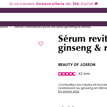
En ce moment,
livraison offerte
dès
35€
d’achat 🚚
ériel de coiffure
Coloration et technique
 and Down arrow keys to navigate search results.
atant
Sérum revitalisant pour les yeux ginseng & rétinal
Sérum revit
ginseng & r
BEAUTY OF JOSEON
42
avis
Combattez les ridules et booste
revitalisant au ginseng et rétin
En savoir plus