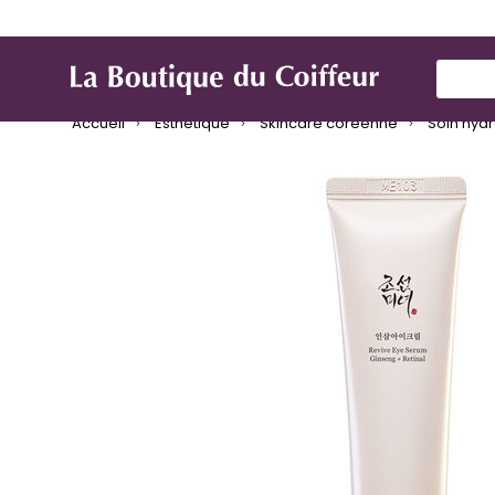
Marques
Produit de coiffure
Mat
Use Up
Accueil
Esthétique
Skincare coréenne
Soin hydr