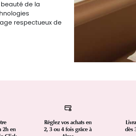
 beauté de la
chnologies
isage respectueux de
tre
Réglez vos achats en
Livr
 2h en
2, 3 ou 4 fois grâce à
dès 