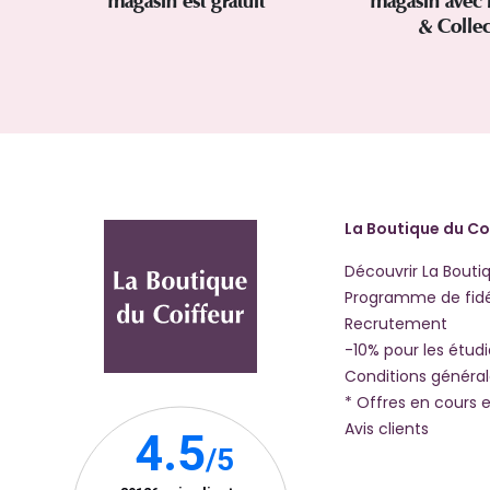
magasin est gratuit
magasin avec 
& Colle
La Boutique du Co
Découvrir La Bouti
Programme de fidé
Recrutement
-10% pour les étud
Conditions généra
* Offres en cours e
Avis clients