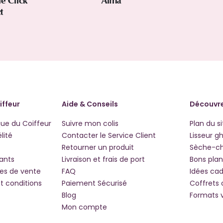
le Click
Alma
ct
iffeur
Aide & Conseils
Découvre
que du Coiffeur
Suivre mon colis
Plan du si
lité
Contacter le Service Client
Lisseur g
Retourner un produit
Sèche-c
iants
Livraison et frais de port
Bons plan
les de vente
FAQ
Idées ca
t conditions
Paiement Sécurisé
Coffrets
Blog
Formats 
Mon compte