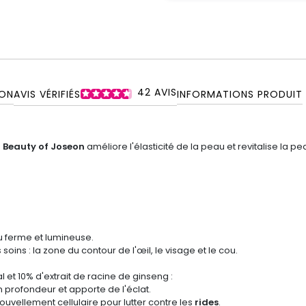
42
AVIS
ON
AVIS VÉRIFIÉS
INFORMATIONS PRODUIT
e
Beauty of Joseon
améliore l'élasticité de la peau et revitalise la pe
u ferme et lumineuse.
oins : la zone du contour de l'œil, le visage et le cou.
l et 10% d'extrait de racine de ginseng :
en profondeur et apporte de l'éclat.
nouvellement cellulaire pour lutter contre les
rides
.