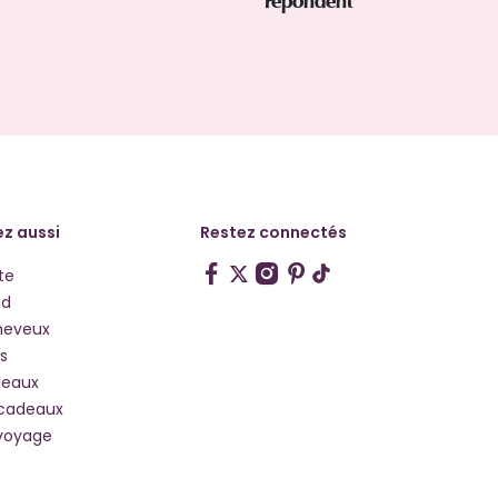
répondent
z aussi
Restez connectés
te
hd
heveux
s
deaux
 cadeaux
voyage