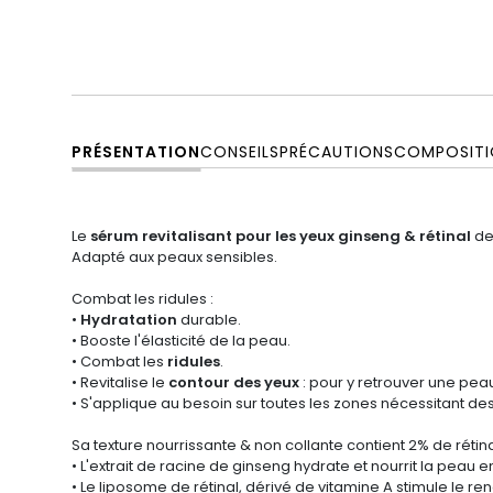
PRÉSENTATION
CONSEILS
PRÉCAUTIONS
COMPOSITI
Le
sérum revitalisant pour les yeux ginseng & rétinal
d
Adapté aux peaux sensibles.
Combat les ridules :
•
Hydratation
durable.
• Booste l'élasticité de la peau.
• Combat les
ridules
.
• Revitalise le
contour des yeux
: pour y retrouver une pea
• S'applique au besoin sur toutes les zones nécessitant des s
Sa texture nourrissante & non collante contient 2% de rétina
• L'extrait de racine de ginseng hydrate et nourrit la peau 
• Le liposome de rétinal, dérivé de vitamine A stimule le re