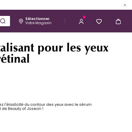
Sélectionner
Votre Magasin
Esthétique
Homme
Kérastase
16,93 €
J’ACHÈTE
alisant pour les yeux
étinal
z l'élasticité du contour des yeux avec le sérum
al de Beauty of Joseon !