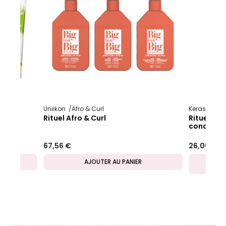
Uniikon
Afro & Curl
épais
Rituel Afro & Curl
Rituel Ar
condition
IBLE
67,56 €
26,00 €
AJOUTER AU PANIER