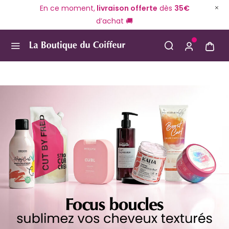
En ce moment,
livraison offerte
dès
35€
d’achat 🚚
Use Up and Down arrow keys to navigate search result