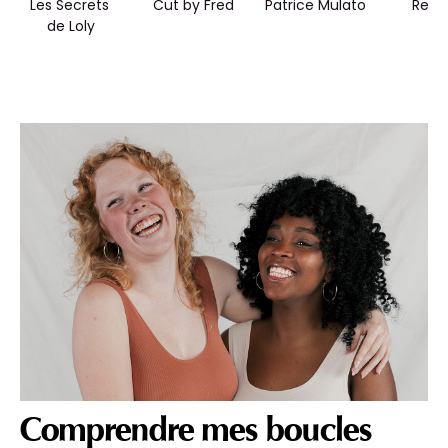
Les Secrets 
Cut by Fred
Patrice Mulato
Redk
de Loly
Comprendre mes boucles