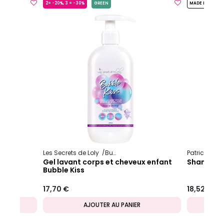
2= -20%, 3 = -30%
GREEN
MADE IN FRANC
Les Secrets de Loly
Bubble
Patrice Mul
Gel lavant corps et cheveux enfant
Shampooin
Bubble Kiss
17,70 €
18,52 €
AJOUTER AU PANIER