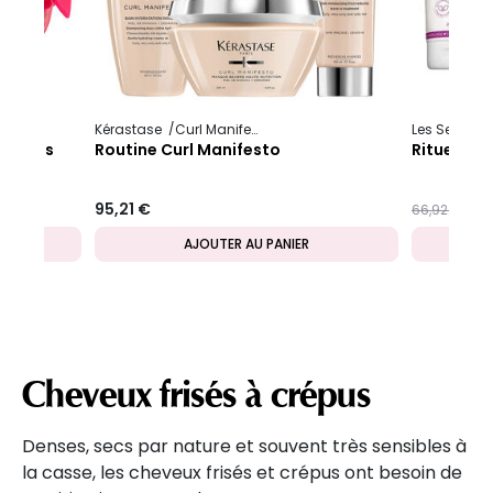
Kérastase
Curl Manifesto
Les Secrets 
ondulés
Routine Curl Manifesto
Rituel po
95,21 €
Prix ​​réduit d
to
4
66,92 €
AJOUTER AU PANIER
Cheveux frisés à crépus
Denses, secs par nature et souvent très sensibles à
la casse, les cheveux frisés et crépus ont besoin de