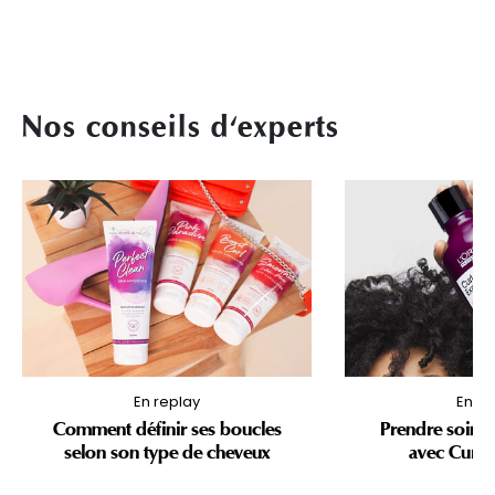
Nos conseils d'experts
En replay
En re
Comment définir ses boucles
Prendre soin d
selon son type de cheveux
avec Curl 