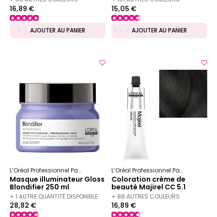
16,89 €
15,05 €
DISPONIBLES
DISPONIBLES
AJOUTER AU PANIER
AJOUTER AU PANIER
L’Oréal Professionnel Paris
Serie Expert
Blondifier
L’Oréal Professionnel Paris
Majirel
Masque illuminateur Gloss
Coloration crème de
Blondifier 250 ml
beauté Majirel CC 5.1
châtain clair cendré
+ 1 AUTRE QUANTITÉ DISPONIBLE
+ 88 AUTRES COULEURS
28,82 €
16,89 €
DISPONIBLES