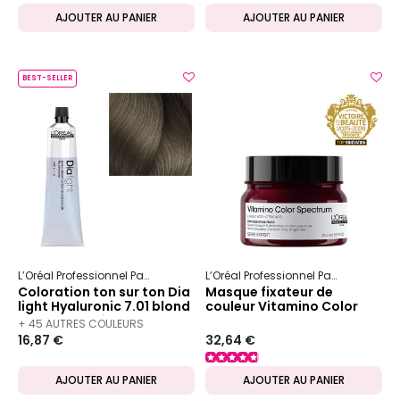
AJOUTER AU PANIER
AJOUTER AU PANIER
BEST-SELLER
L’Oréal Professionnel Paris
Dia
Dia light
L’Oréal Professionnel Paris
Serie Ex
Coloration ton sur ton Dia
Masque fixateur de
light Hyaluronic 7.01 blond
couleur Vitamino Color
naturel glacé
Spectrum
+ 45 AUTRES COULEURS
16,87 €
32,64 €
DISPONIBLES
AJOUTER AU PANIER
AJOUTER AU PANIER