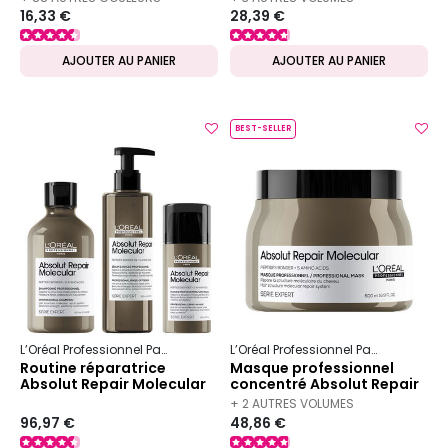
16,33 €
28,39 €
DISPONIBLES
DISPONIBLES
AJOUTER AU PANIER
AJOUTER AU PANIER
BEST-SELLER
L’Oréal Professionnel Paris
Serie Expert
Absolut Repair Molecular
L’Oréal Professionnel Paris
Serie Ex
Routine réparatrice
Masque professionnel
Absolut Repair Molecular
concentré Absolut Repair
Molecular 500ml
+ 2 AUTRES VOLUMES
96,97 €
48,86 €
DISPONIBLES