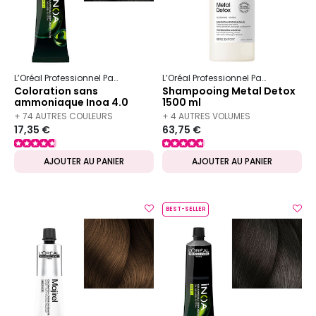
L’Oréal Professionnel Paris
Inoa
L’Oréal Professionnel Paris
Serie Ex
Coloration sans
Shampooing Metal Detox
ammoniaque Inoa 4.0
1500 ml
châtain ultra profond
+ 74 AUTRES COULEURS
+ 4 AUTRES VOLUMES
fondamentale
17,35 €
63,75 €
DISPONIBLES
DISPONIBLES
AJOUTER AU PANIER
AJOUTER AU PANIER
BEST-SELLER