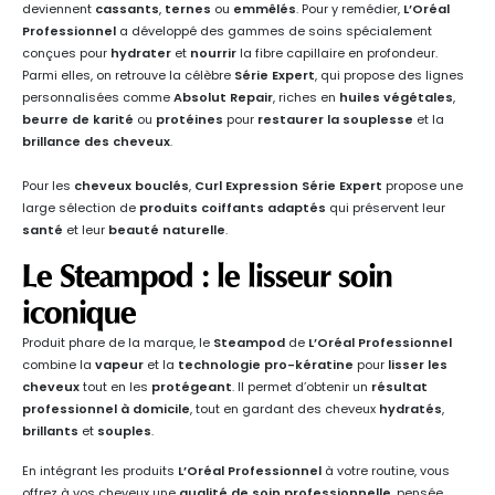
deviennent
cassants
,
ternes
ou
emmêlés
. Pour y remédier,
L’Oréal
Professionnel
a développé des gammes de soins spécialement
conçues pour
hydrater
et
nourrir
la fibre capillaire en profondeur.
Parmi elles, on retrouve la célèbre
Série Expert
, qui propose des lignes
personnalisées comme
Absolut Repair
, riches en
huiles végétales
,
beurre de karité
ou
protéines
pour
restaurer la souplesse
et la
brillance des cheveux
.
Pour les
cheveux bouclés
,
Curl Expression Série Expert
propose une
large sélection de
produits coiffants adaptés
qui préservent leur
santé
et leur
beauté naturelle
.
Le Steampod : le lisseur soin
iconique
Produit phare de la marque, le
Steampod
de
L’Oréal Professionnel
combine la
vapeur
et la
technologie pro-kératine
pour
lisser les
cheveux
tout en les
protégeant
. Il permet d’obtenir un
résultat
professionnel à domicile
, tout en gardant des cheveux
hydratés
,
brillants
et
souples
.
En intégrant les produits
L’Oréal Professionnel
à votre routine, vous
offrez à vos cheveux une
qualité de soin professionnelle
, pensée