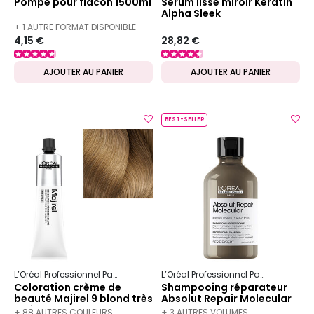
Pompe pour flacon 1500ml
Sérum lisse miroir Keratin
Alpha Sleek
+ 1 AUTRE FORMAT DISPONIBLE
4,15 €
28,82 €
AJOUTER AU PANIER
AJOUTER AU PANIER
BEST-SELLER
L’Oréal Professionnel Paris
Majirel
L’Oréal Professionnel Paris
Serie Ex
Coloration crème de
Shampooing réparateur
beauté Majirel 9 blond très
Absolut Repair Molecular
clair
300ml
+ 88 AUTRES COULEURS
+ 3 AUTRES VOLUMES