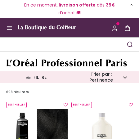
En ce moment,
livraison offerte
dès
35€
d’achat 🚚
Use Up and Down arrow keys to navigate search result
L’Oréal Professionnel Paris
Trier par :
FILTRE
Pertinence
693 résultats
BEST-SELLER
BEST-SELLER