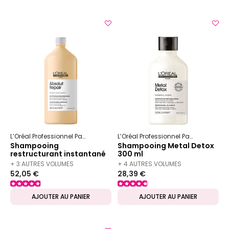
L’Oréal Professionnel Paris
Serie Expert
Absolut Repair
L’Oréal Professionnel Paris
Serie Ex
Shampooing
Shampooing Metal Detox
restructurant instantané
300 ml
Absolut Repair 1500 ml
+ 3 AUTRES VOLUMES
+ 4 AUTRES VOLUMES
52,05 €
28,39 €
DISPONIBLES
DISPONIBLES
AJOUTER AU PANIER
AJOUTER AU PANIER