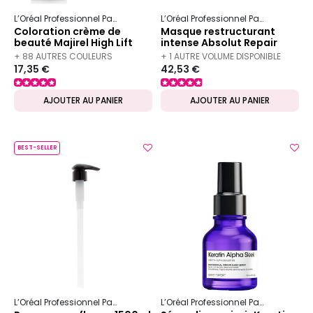
L’Oréal Professionnel Paris
Majirel
L’Oréal Professionnel Paris
Serie Ex
Coloration crème de
Masque restructurant
beauté Majirel High Lift
intense Absolut Repair
neutre
500 ml
+ 88 AUTRES COULEURS
+ 1 AUTRE VOLUME DISPONIBLE
17,35 €
42,53 €
DISPONIBLES
AJOUTER AU PANIER
AJOUTER AU PANIER
BEST-SELLER
L’Oréal Professionnel Paris
L’Oréal Professionnel Paris
Serie Ex