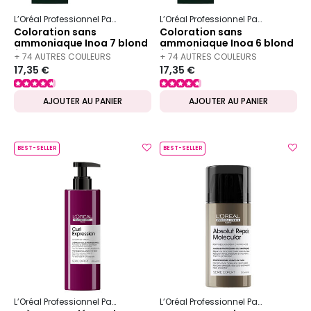
L’Oréal Professionnel Paris
Inoa
L’Oréal Professionnel Paris
Inoa
Coloration sans
Coloration sans
ammoniaque Inoa 7 blond
ammoniaque Inoa 6 blond
fondamentale
foncé fondamentale
+ 74 AUTRES COULEURS
+ 74 AUTRES COULEURS
17,35 €
17,35 €
DISPONIBLES
DISPONIBLES
AJOUTER AU PANIER
AJOUTER AU PANIER
BEST-SELLER
BEST-SELLER
L’Oréal Professionnel Paris
Serie Expert
Curl Expression
L’Oréal Professionnel Paris
Serie Ex