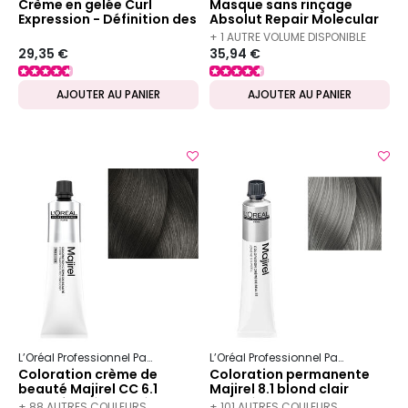
Crème en gelée Curl
Masque sans rinçage
Expression - Définition des
Absolut Repair Molecular
boucles
100 ml
+ 1 AUTRE VOLUME DISPONIBLE
29,35 €
35,94 €
AJOUTER AU PANIER
AJOUTER AU PANIER
L’Oréal Professionnel Paris
Majirel
L’Oréal Professionnel Paris
Majirel
Coloration crème de
Coloration permanente
beauté Majirel CC 6.1
Majirel 8.1 blond clair
blond foncé cendré
cendré
+ 88 AUTRES COULEURS
+ 101 AUTRES COULEURS