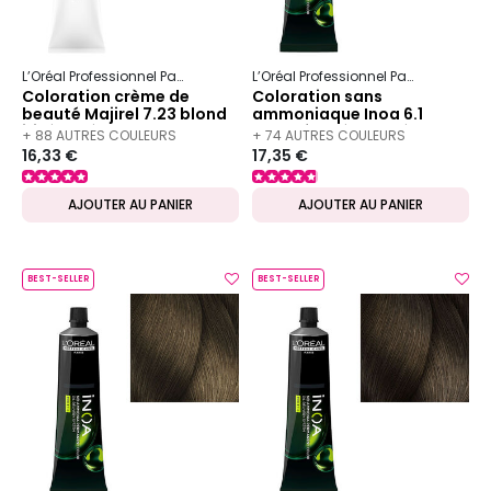
L’Oréal Professionnel Paris
Majirel
L’Oréal Professionnel Paris
Inoa
Coloration crème de
Coloration sans
beauté Majirel 7.23 blond
ammoniaque Inoa 6.1
irisé doré
blond foncé cendré
+ 88 AUTRES COULEURS
+ 74 AUTRES COULEURS
16,33 €
17,35 €
DISPONIBLES
DISPONIBLES
AJOUTER AU PANIER
AJOUTER AU PANIER
BEST-SELLER
BEST-SELLER