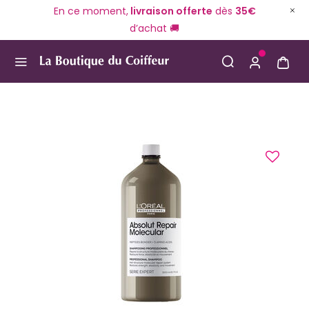
En ce moment,
livraison offerte
dès
35€
d’achat 🚚
Use Up and Down arrow keys to navigate search result