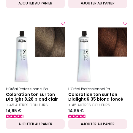
AJOUTER AU PANIER
AJOUTER AU PANIER
L’Oréal Professionnel Paris
Dia
Dialight
L’Oréal Professionnel Paris
Dia
Dia
Coloration ton sur ton
Coloration ton sur ton
Dialight 8.28 blond clair
Dialight 6.35 blond foncé
irisé mocca
doré acajou
+ 45 AUTRES COULEURS
+ 45 AUTRES COULEURS
14,95 €
14,95 €
DISPONIBLES
DISPONIBLES
AJOUTER AU PANIER
AJOUTER AU PANIER