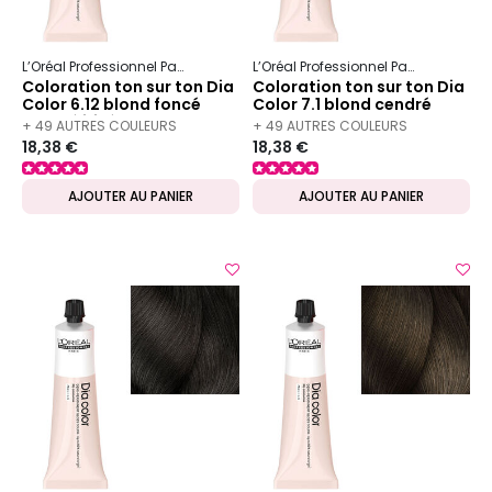
L’Oréal Professionnel Paris
Dia
Dia color
L’Oréal Professionnel Paris
Dia
Dia
Coloration ton sur ton Dia
Coloration ton sur ton Dia
Color 6.12 blond foncé
Color 7.1 blond cendré
cendré irisé
+ 49 AUTRES COULEURS
+ 49 AUTRES COULEURS
18,38 €
18,38 €
DISPONIBLES
DISPONIBLES
AJOUTER AU PANIER
AJOUTER AU PANIER