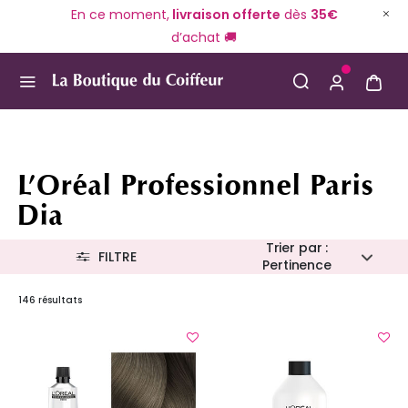
En ce moment,
livraison offerte
dès
35€
d’achat 🚚
Use Up and Down arrow keys to navigate search result
L’Oréal Professionnel Paris
Dia
Trier par :
FILTRE
Pertinence
146 résultats