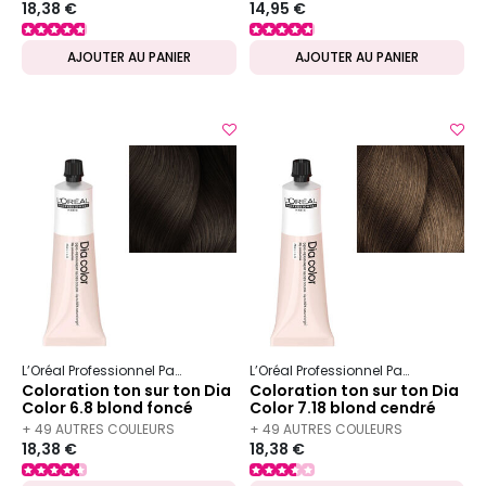
18,38 €
14,95 €
DISPONIBLES
DISPONIBLES
AJOUTER AU PANIER
AJOUTER AU PANIER
L’Oréal Professionnel Paris
Dia
Dia color
L’Oréal Professionnel Paris
Dia
Dia
Coloration ton sur ton Dia
Coloration ton sur ton Dia
Color 6.8 blond foncé
Color 7.18 blond cendré
mocca
mocca
+ 49 AUTRES COULEURS
+ 49 AUTRES COULEURS
18,38 €
18,38 €
DISPONIBLES
DISPONIBLES