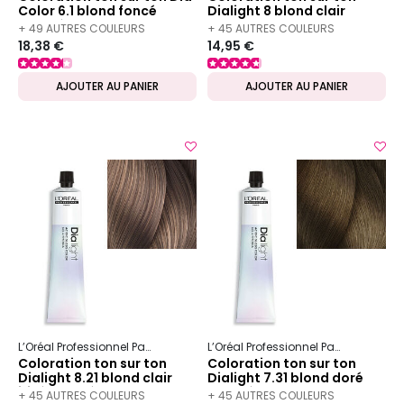
Color 6.1 blond foncé
Dialight 8 blond clair
cendré
+ 49 AUTRES COULEURS
+ 45 AUTRES COULEURS
18,38 €
14,95 €
DISPONIBLES
DISPONIBLES
AJOUTER AU PANIER
AJOUTER AU PANIER
L’Oréal Professionnel Paris
Dia
Dialight
L’Oréal Professionnel Paris
Dia
Dia
Coloration ton sur ton
Coloration ton sur ton
Dialight 8.21 blond clair
Dialight 7.31 blond doré
irisé cendré
cendré
+ 45 AUTRES COULEURS
+ 45 AUTRES COULEURS