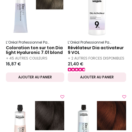
L’Oréal Professionnel Paris
Dia
Dia light
L’Oréal Professionnel Paris
Dia
Coloration ton sur ton Dia
Révélateur Dia activateur
light Hyaluronic 7.01 blond
9 VOL
naturel glacé
+ 45 AUTRES COULEURS
+ 2 AUTRES FORCES DISPONIBLES
16,87 €
21,40 €
DISPONIBLES
AJOUTER AU PANIER
AJOUTER AU PANIER