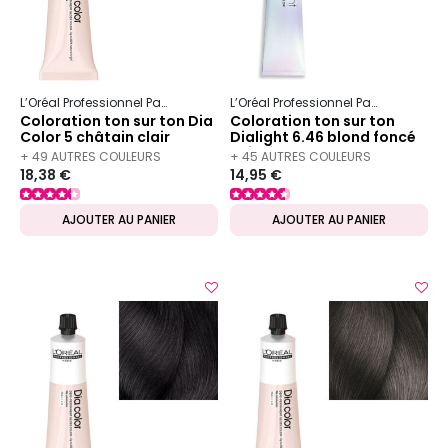
L’Oréal Professionnel Paris
Dia
Dia color
L’Oréal Professionnel Paris
Dia
Dia
Coloration ton sur ton Dia
Coloration ton sur ton
Color 5 châtain clair
Dialight 6.46 blond foncé
cuivré rouge
+ 49 AUTRES COULEURS
+ 45 AUTRES COULEURS
18,38 €
14,95 €
DISPONIBLES
DISPONIBLES
AJOUTER AU PANIER
AJOUTER AU PANIER