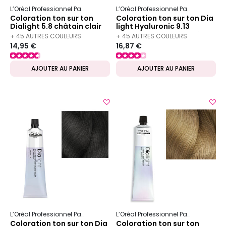
L’Oréal Professionnel Paris
Dia
Dialight
L’Oréal Professionnel Paris
Dia
Dia
Coloration ton sur ton
Coloration ton sur ton Dia
Dialight 5.8 châtain clair
light Hyaluronic 9.13
mocca
milkshake cendré doré
+ 45 AUTRES COULEURS
+ 45 AUTRES COULEURS
14,95 €
16,87 €
DISPONIBLES
DISPONIBLES
AJOUTER AU PANIER
AJOUTER AU PANIER
L’Oréal Professionnel Paris
Dia
Dia light
L’Oréal Professionnel Paris
Dia
Dia
Coloration ton sur ton Dia
Coloration ton sur ton