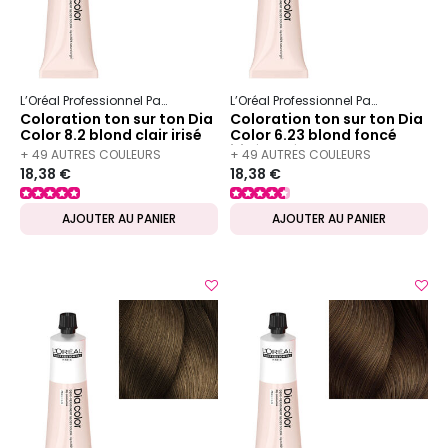
L’Oréal Professionnel Paris
Dia
Dia color
L’Oréal Professionnel Paris
Dia
Dia
Coloration ton sur ton Dia
Coloration ton sur ton Dia
Color 8.2 blond clair irisé
Color 6.23 blond foncé
irisé doré
+ 49 AUTRES COULEURS
+ 49 AUTRES COULEURS
18,38 €
18,38 €
DISPONIBLES
DISPONIBLES
AJOUTER AU PANIER
AJOUTER AU PANIER