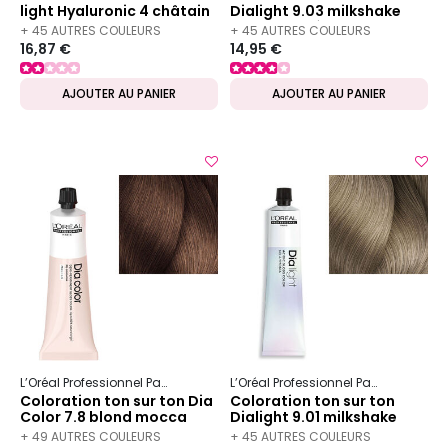
light Hyaluronic 4 châtain
Dialight 9.03 milkshake
naturel doré
+ 45 AUTRES COULEURS
+ 45 AUTRES COULEURS
16,87 €
14,95 €
DISPONIBLES
DISPONIBLES
AJOUTER AU PANIER
AJOUTER AU PANIER
L’Oréal Professionnel Paris
Dia
Dia color
L’Oréal Professionnel Paris
Dia
Dia
Coloration ton sur ton Dia
Coloration ton sur ton
Color 7.8 blond mocca
Dialight 9.01 milkshake
glacé
+ 49 AUTRES COULEURS
+ 45 AUTRES COULEURS