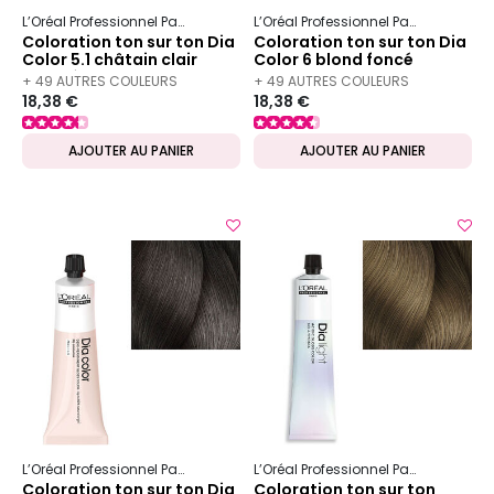
L’Oréal Professionnel Paris
Dia
Dia color
L’Oréal Professionnel Paris
Dia
Dia
Coloration ton sur ton Dia
Coloration ton sur ton Dia
Color 5.1 châtain clair
Color 6 blond foncé
cendré
+ 49 AUTRES COULEURS
+ 49 AUTRES COULEURS
18,38 €
18,38 €
DISPONIBLES
DISPONIBLES
AJOUTER AU PANIER
AJOUTER AU PANIER
L’Oréal Professionnel Paris
Dia
Dia color
L’Oréal Professionnel Paris
Dia
Dia
Coloration ton sur ton Dia
Coloration ton sur ton