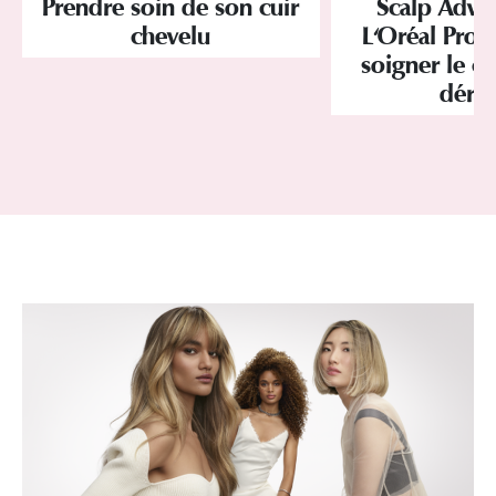
Prendre soin de son cuir
Scalp Adva
chevelu
L'Oréal Profe
soigner le cu
déré