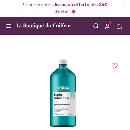
En ce moment,
livraison offerte
dès
35€
d’achat 🚚
Use Up and Down arrow keys to navigate search result