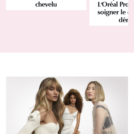
chevelu
L'Oréal Profe
soigner le cu
déré