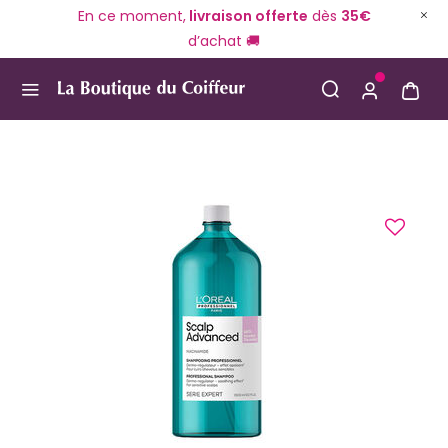
En ce moment,
livraison offerte
dès
35€
d’achat 🚚
Use Up and Down arrow keys to navigate search result