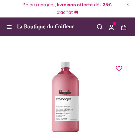
En ce moment,
livraison offerte
dès
35€
d’achat 🚚
Use Up and Down arrow keys to navigate search result