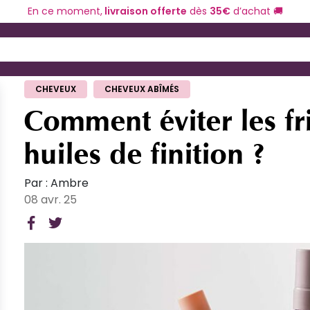
En ce moment,
livraison offerte
dès
35€
d’achat 🚚
ériel de coiffure
Coloration et technique
 and Down arrow keys to navigate search results.
CHEVEUX
CHEVEUX ABÎMÉS
Comment éviter les fri
huiles de finition ?
Par : Ambre
08 avr. 25