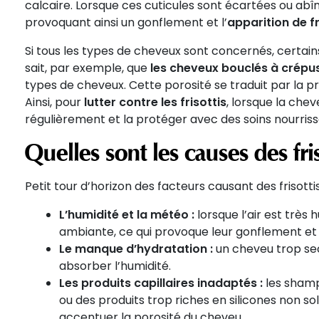
calcaire. Lorsque ces cuticules sont écartées ou abîmée
provoquant ainsi un gonflement et l’
apparition de fr
Si tous les types de cheveux sont concernés, certai
sait, par exemple, que
les cheveux bouclés à crépu
types de cheveux. Cette porosité se traduit par la p
Ainsi, pour
lutter contre les frisottis
, lorsque la chev
régulièrement et la protéger avec des soins nourriss
Quelles sont les causes des fris
Petit tour d’horizon des facteurs causant des frisottis
L’humidité et la météo :
lorsque l’air est très
ambiante, ce qui provoque leur gonflement et c
Le manque d’hydratation :
un cheveu trop se
absorber l’humidité.
Les produits capillaires inadaptés :
les shampo
ou des produits trop riches en silicones non solu
accentuer la porosité du cheveu.