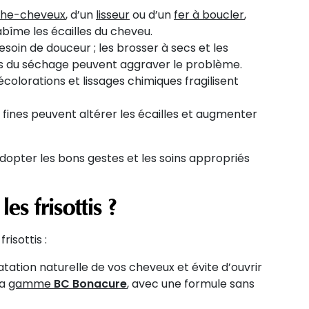
che-cheveux
, d’un
lisseur
ou d’un
fer à boucler
,
abîme les écailles du cheveu.
soin de douceur ; les brosser à secs et les
rs du séchage peuvent aggraver le problème.
écolorations et lissages chimiques fragilisent
es fines peuvent altérer les écailles et augmenter
dopter les bons gestes et les soins appropriés
s frisottis ?
isottis :
tation naturelle de vos cheveux et évite d’ouvrir
la
gamme
BC Bonacure
, avec une formule sans