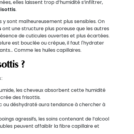
s, elles laissent trop d’humidité s’infiltrer,
isottis
.
ns y sont malheureusement plus sensibles. On
s
ont une structure plus poreuse que les autres
résence de cuticules ouvertes et plus écartées.
elure est bouclée ou crépue, il faut l'hydrater
ants… Comme les huiles capillaires.
ottis ?
 :
 humide, les cheveux absorbent cette humidité
rée des frisottis.
c ou déshydraté aura tendance à chercher à
ings agressifs, les soins contenant de l’alcool
bles peuvent affaiblir la fibre capillaire et