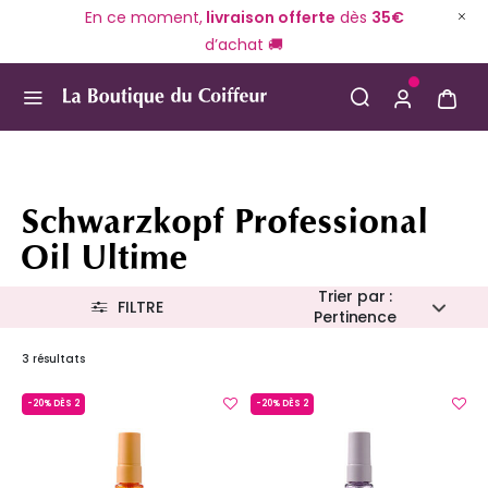
En ce moment,
livraison offerte
dès
35€
d’achat 🚚
Use Up and Down arrow keys to navigate search result
Schwarzkopf Professional
Oil Ultime
Trier par :
FILTRE
Pertinence
3 résultats
-20% DÈS 2
-20% DÈS 2