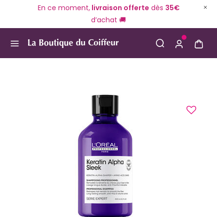
En ce moment,
livraison offerte
dès
35€
d’achat 🚚
Use Up and Down arrow keys to navigate search result