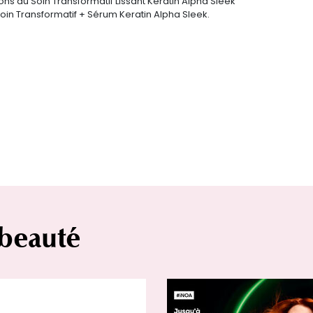
s du Soin Transformatif Lissant Keratin Alpha Sleek
oin Transformatif + Sérum Keratin Alpha Sleek.
 beauté