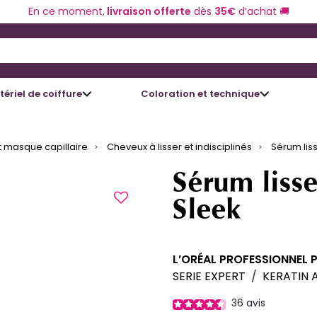
En ce moment,
livraison offerte
dès
35€
d’achat 🚚
 and Down arrow keys to navigate search results.
ériel de coiffure
Coloration et technique
 masque capillaire
Cheveux à lisser et indisciplinés
Sérum liss
Sérum lisse
Sleek
L’ORÉAL PROFESSIONNEL 
SERIE EXPERT
/
KERATIN 
36
avis