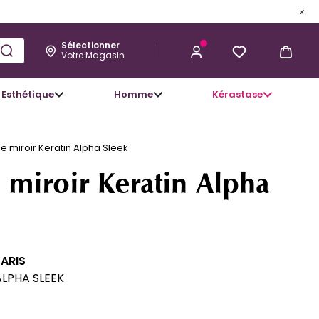
Sélectionner
Votre Magasin
Esthétique
Homme
Kérastase
28,82 €
J’ACHÈTE
e miroir Keratin Alpha Sleek
 miroir Keratin Alpha
PARIS
ALPHA SLEEK