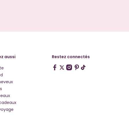
z aussi
Restez connectés
te
hd
heveux
s
deaux
 cadeaux
voyage