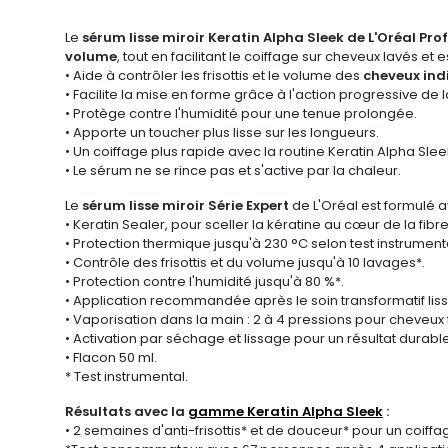
Le
sérum lisse miroir Keratin Alpha Sleek de L'Oréal Pro
volume
, tout en facilitant le coiffage sur cheveux lavés et 
• Aide à contrôler les frisottis et le volume des
cheveux indi
• Facilite la mise en forme grâce à l'action progressive de l
• Protège contre l'humidité pour une tenue prolongée.
• Apporte un toucher plus lisse sur les longueurs.
• Un coiffage plus rapide avec la routine Keratin Alpha Slee
• Le sérum ne se rince pas et s'active par la chaleur.
Le
sérum lisse miroir Série Expert
de L'Oréal est formulé a
• Keratin Sealer, pour sceller la kératine au cœur de la fibre
• Protection thermique jusqu'à 230 °C selon test instrument
• Contrôle des frisottis et du volume jusqu'à 10 lavages*.
• Protection contre l'humidité jusqu'à 80 %*.
• Application recommandée après le soin transformatif liss
• Vaporisation dans la main : 2 à 4 pressions pour cheveux 
• Activation par séchage et lissage pour un résultat durable
• Flacon 50 ml.
* Test instrumental.
Résultats avec la
gamme Keratin Alpha Sleek
:
• 2 semaines d'anti-frisottis* et de douceur* pour un coiffa