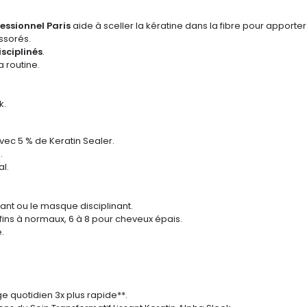
fessionnel Paris
aide à sceller la kératine dans la fibre pour apporte
essorés.
sciplinés
.
a routine.
k.
vec 5 % de Keratin Sealer.
.
al.
ant ou le masque disciplinant.
fins à normaux, 6 à 8 pour cheveux épais.
.
ge quotidien 3x plus rapide**.