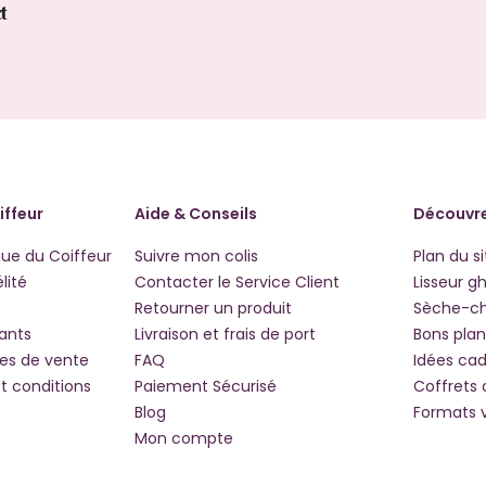
ct
iffeur
Aide & Conseils
Découvre
que du Coiffeur
Suivre mon colis
Plan du si
lité
Contacter le Service Client
Lisseur g
Retourner un produit
Sèche-c
iants
Livraison et frais de port
Bons plan
les de vente
FAQ
Idées ca
t conditions
Paiement Sécurisé
Coffrets
Blog
Formats 
Mon compte