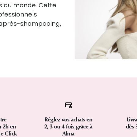
es au monde. Cette
rofessionnels
, après-shampooing,
tre
Réglez vos achats en
Livr
 2h en
2, 3 ou 4 fois grâce à
dès 
le Click
Alma