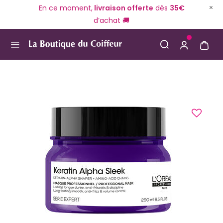
En ce moment,
livraison offerte
dès
35€
d’achat 🚚
Use Up and Down arrow keys to navigate search result