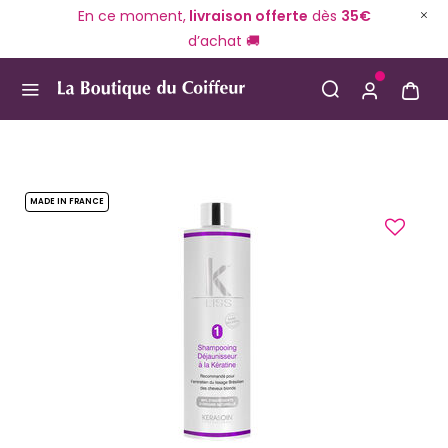
En ce moment,
livraison offerte
dès
35€
d’achat 🚚
Use Up and Down arrow keys to navigate search result
MADE IN FRANCE