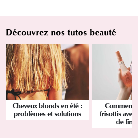
Découvrez nos tutos beauté
Cheveux blonds en été :
Comment év
problèmes et solutions
frisottis avec
de finit