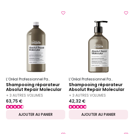
L’Oréal Professionnel Paris
Serie Expert
Absolut Repair Molecular
L’Oréal Professionnel Paris
Serie Ex
Shampooing réparateur
Shampooing réparateur
Absolut Repair Molecular
Absolut Repair Molecular
1500ml
500ml
+ 3 AUTRES VOLUMES
+ 3 AUTRES VOLUMES
63,75 €
42,32 €
DISPONIBLES
DISPONIBLES
AJOUTER AU PANIER
AJOUTER AU PANIER