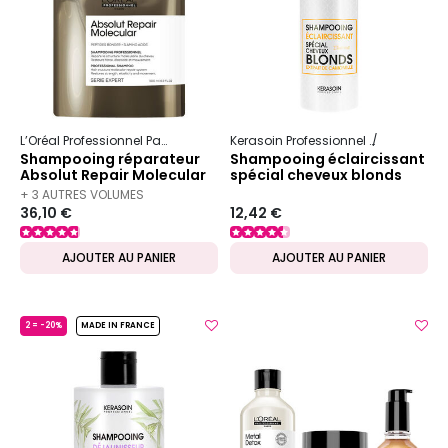
L’Oréal Professionnel Paris
Serie Expert
Absolut Repair Molecular
Kerasoin Professionnel
Shampooing
Shampooing réparateur
Shampooing éclaircissant
Absolut Repair Molecular
spécial cheveux blonds
recharge 500ml
+ 3 AUTRES VOLUMES
36,10 €
12,42 €
DISPONIBLES
AJOUTER AU PANIER
AJOUTER AU PANIER
2 = -20%
MADE IN FRANCE