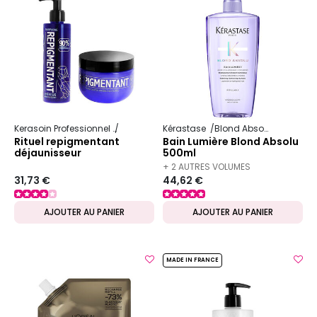
Kerasoin Professionnel
Repigmentant
Kérastase
Blond Absolu
Rituel repigmentant
Bain Lumière Blond Absolu
déjaunisseur
500ml
+ 2 AUTRES VOLUMES
31,73 €
44,62 €
DISPONIBLES
AJOUTER AU PANIER
AJOUTER AU PANIER
MADE IN FRANCE