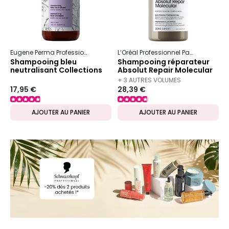
Eugene Perma Professionnel
Collections Nature
Neutralisant
L’Oréal Professionnel Paris
Serie Ex
Shampooing bleu
Shampooing réparateur
neutralisant Collections
Absolut Repair Molecular
Nature
300ml
+ 3 AUTRES VOLUMES
17,95 €
28,39 €
DISPONIBLES
AJOUTER AU PANIER
AJOUTER AU PANIER