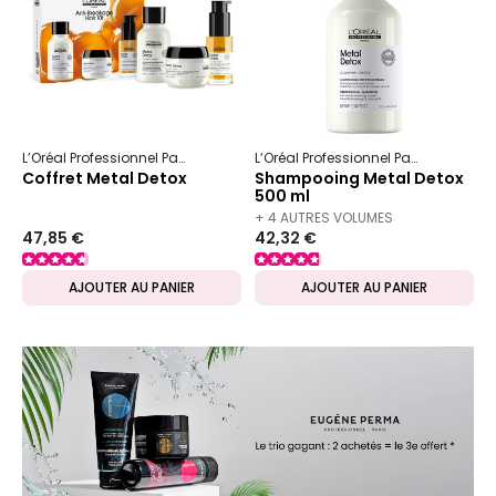
L’Oréal Professionnel Paris
Serie Expert
Metal Detox
L’Oréal Professionnel Paris
Serie Ex
Coffret Metal Detox
Shampooing Metal Detox
500 ml
+ 4 AUTRES VOLUMES
47,85 €
42,32 €
DISPONIBLES
AJOUTER AU PANIER
AJOUTER AU PANIER