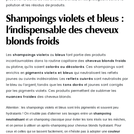
pollution et les résidus de produits.
Shampoings violets et bleus :
l'indispensable des cheveux
blonds froids
Les
shampoings violets
ou
bleus
font partie des produits
incontournables dans la routine capillaire des
cheveux blonds froids
ou platine, qu'ils soient
colorés ou décolorés
. Ces shampoings sont
enrichis en
pigments violets et bleus
qui neutralisent les reflets
jaunes ou cuivrés indésirables. Les
reflets cuivrés
sont neutralisés par
le bleu ou l’argent, tandis que les
tons dorés
et jaunes sont corrigés
par les pigments violets. Ces produits permettent de sublimer les
nuances froides
des cheveux blonds.
Attention : les shampoings violets et bleus sont très pigmentés et souvent peu
hydratants ! On n’oublie pas d’alterner ses lavages entre un
shampoing
neutralisant
et un shampoing classique pour éviter les tons irisés sur les mèches,
et on pense à utiliser un après-shampoing pour cheveux blonds hydratant. Pour
ceux et celles qui se lassent facilement, on n’hésite pas à adopter une
couleur