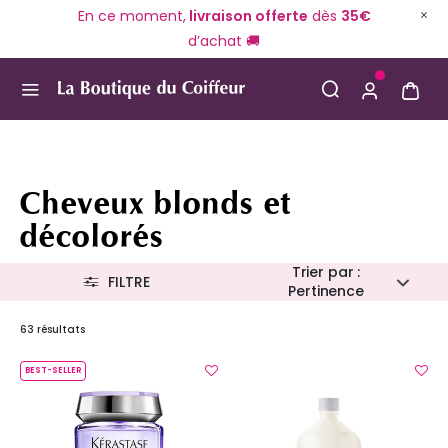
En ce moment,
livraison offerte
dès
35€
d’achat 🚚
Use Up and Down arrow keys to navigate search result
Cheveux blonds et
décolorés
Trier par :
FILTRE
Pertinence
63 résultats
BEST-SELLER