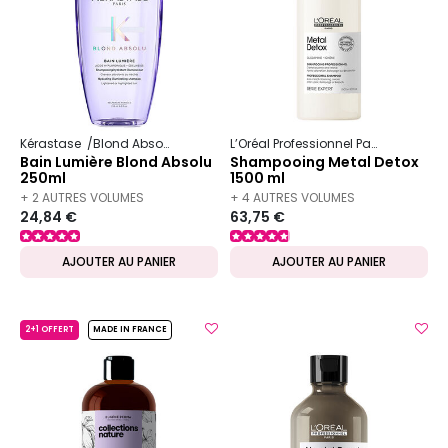
Kérastase
Blond Absolu
L’Oréal Professionnel Paris
Serie Ex
Bain Lumière Blond Absolu
Shampooing Metal Detox
250ml
1500 ml
+ 2 AUTRES VOLUMES
+ 4 AUTRES VOLUMES
24,84 €
63,75 €
DISPONIBLES
DISPONIBLES
AJOUTER AU PANIER
AJOUTER AU PANIER
2+1 OFFERT
MADE IN FRANCE