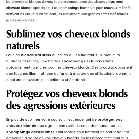
les chevelures blondes doivent être entretenues avec des
shampoings pour
cheveux blonds
spécifiques. Les
shampoings blonds
et pour
cheveux méchés
nettoient les cheveux en douceur, les illuminent et corrigent les effets indésirables
jaunes ou orangés.
Sublimez vos cheveux blonds
naturels
Pour les
blonds naturels
ou celles qui souhaitent sublimer leurs
nuances et reflets, il existe des
shampoings éclaircissants
spécialement formulés pour les cheveux blonds. Ces produits apportent
des touches illuminatrices au fur et à mesure des utilisations, donnant
ainsi une chevelure plus brillante et éclatante.
Protégez vos cheveux blonds
des agressions extérieures
En plus de sublimer votre couleur, il est essentiel de
protéger vos
cheveux blonds
des agressions extérieures et des cassures. Les
shampoings détoxifiants
sont idéals pour nettoyer en profondeur et
préserver la santé de vos cheveux blonds, en les protégeant contre la