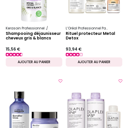
Kerasoin Professionnel
Nature
Déjaunisseur
L’Oréal Professionnel Paris
Serie Ex
Shampooing déjaunisseur
Rituel protecteur Metal
cheveux gris & blancs
Detox
Gamme Nature
15,56 €
93,94 €
AJOUTER AU PANIER
AJOUTER AU PANIER