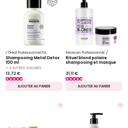
L’Oréal Professionnel Paris
Serie Expert
Metal Detox
Kerasoin Professionnel
Shampooing
Shampooing Metal Detox
Rituel blond polaire
100 ml
shampooing et masque
+ 4 AUTRES VOLUMES
13,72 €
31,11 €
DISPONIBLES
AJOUTER AU PANIER
AJOUTER AU PANIER