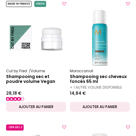
MADE IN FRANCE
GREEN
Cut by Fred
Volume
Moroccanoil
Shampooing sec et
Shampooing sec cheveux
poudre volume Vegan
foncés 65 ml
Volume Powder
+ 1 AUTRE VOLUME DISPONIBLE
28,18 €
14,84 €
AJOUTER AU PANIER
AJOUTER AU PANIER
-20% DÈS 2