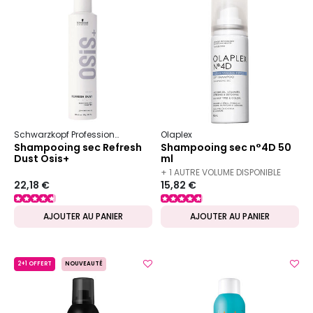
Schwarzkopf Professional
Osis+
Olaplex
Shampooing sec
Shampooing sec Refresh
Shampooing sec n°4D 50
Dust Osis+
ml
+ 1 AUTRE VOLUME DISPONIBLE
22,18 €
15,82 €
AJOUTER AU PANIER
AJOUTER AU PANIER
2+1 OFFERT
NOUVEAUTÉ