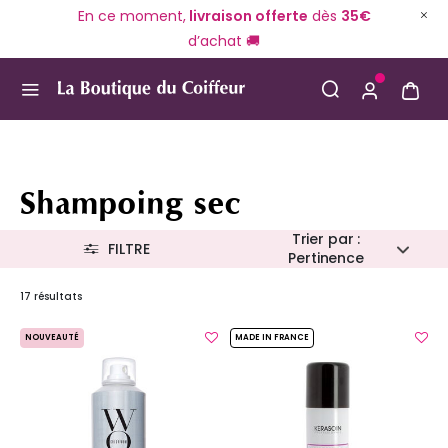
En ce moment,
livraison offerte
dès
35€
d’achat 🚚
Use Up and Down arrow keys to navigate search result
Shampoing sec
Trier par :
FILTRE
Pertinence
17 résultats
NOUVEAUTÉ
MADE IN FRANCE