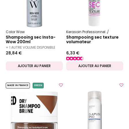
Color Wow
Kerasoin Professionnel
Shampooing
Shampooing sec Insta-
Shampooing sec texture
Wow 200ml
volumateur
+ 1 AUTRE VOLUME DISPONIBLE
28,84 €
6,33 €
AJOUTER AU PANIER
AJOUTER AU PANIER
MADE IN FRANCE
GREEN