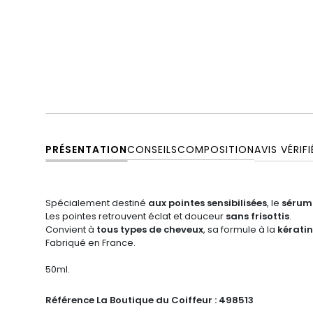
PRÉSENTATION
CONSEILS
COMPOSITION
AVIS VÉRIFI
Spécialement destiné
aux pointes sensibilisées
, le
sérum 
Les pointes retrouvent éclat et douceur
sans frisottis
.
Convient à
tous types de cheveux
, sa formule à la
kérati
Fabriqué en France.
50ml.
Référence La Boutique du Coiffeur :
498513