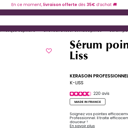
En ce moment,
livraison offerte
dès
35€
d’achat 🚚
ériel de coiffure
Coloration et technique
 and Down arrow keys to navigate search results.
 masque capillaire
Cheveux à lisser et indisciplinés
Sérum poin
Sérum point
Liss
KERASOIN PROFESSIONNE
K-LISS
220
avis
MADE IN FRANCE
Soignez vos pointes efficaceme
Professionnel. Il traite efficac
douceur !
En savoir plus