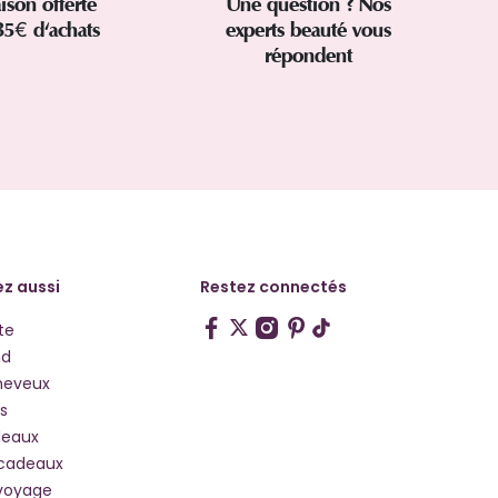
aison offerte
Une question ? Nos
35€ d'achats
experts beauté vous
répondent
z aussi
Restez connectés
te
hd
heveux
s
deaux
 cadeaux
voyage