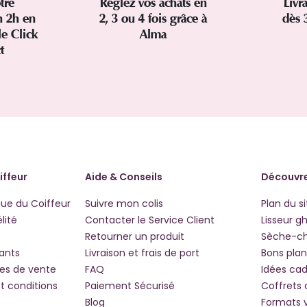
tre
Réglez vos achats en
Livr
 2h en
2, 3 ou 4 fois grâce à
dès 
le Click
Alma
ct
iffeur
Aide & Conseils
Découvre
que du Coiffeur
Suivre mon colis
Plan du si
lité
Contacter le Service Client
Lisseur g
Retourner un produit
Sèche-c
iants
Livraison et frais de port
Bons plan
les de vente
FAQ
Idées ca
t conditions
Paiement Sécurisé
Coffrets
Blog
Formats 