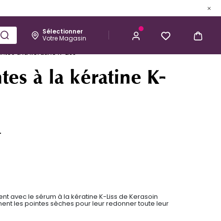
Sélectionner
Votre Magasin
Esthétique
Homme
Kérastase
tes à la kératine K-Liss
16,60 €
J’ACHÈTE
es à la kératine K-
L
nt avec le sérum à la kératine K-Liss de Kerasoin
ement les pointes sèches pour leur redonner toute leur