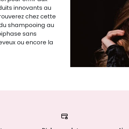
duits innovants au
trouverez chez cette
: du shampooing au
biphase sans
heveux ou encore la