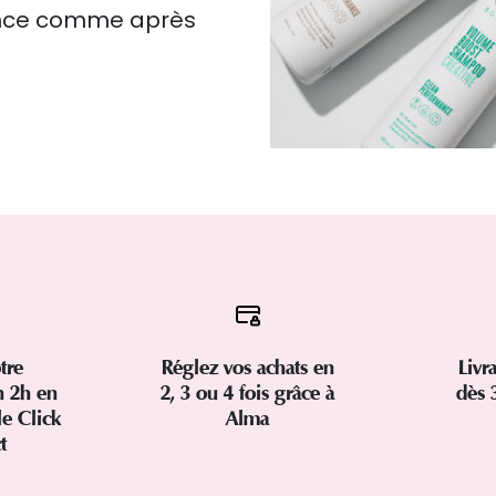
ence comme après
tre
Réglez vos achats en
Livr
 2h en
2, 3 ou 4 fois grâce à
dès 
le Click
Alma
ct