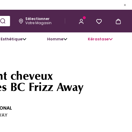
Sélectionner
Votre Magasin
Esthétique
Homme
Kérastase
68,34 €
J’ACHÈTE
ant cheveux
és BC Frizz Away
IONAL
WAY