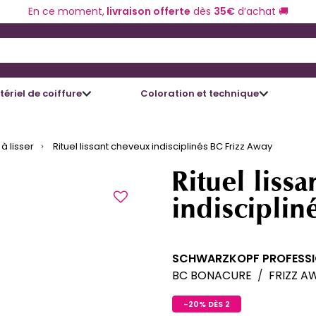
En ce moment,
livraison offerte
dès
35€
d’achat 🚚
 and Down arrow keys to navigate search results.
ériel de coiffure
Coloration et technique
à lisser
Rituel lissant cheveux indisciplinés BC Frizz Away
Rituel liss
indisciplin
SCHWARZKOPF PROFESS
BC BONACURE
/
FRIZZ A
-20% DÈS 2