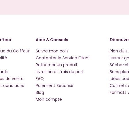
iffeur
Aide & Conseils
Découvre
que du Coiffeur
Suivre mon colis
Plan du si
lité
Contacter le Service Client
Lisseur g
Retourner un produit
Sèche-c
iants
Livraison et frais de port
Bons plan
les de vente
FAQ
Idées ca
t conditions
Paiement Sécurisé
Coffrets
Blog
Formats 
Mon compte