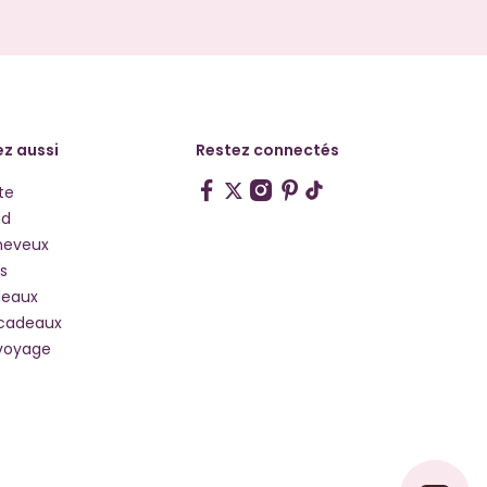
z aussi
Restez connectés
te
hd
heveux
s
deaux
 cadeaux
voyage