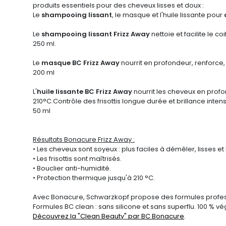
produits essentiels pour des cheveux lisses et doux :
Le
shampooing lissant
, le masque et l'huile lissante pour
c
Le
shampooing lissant
Frizz Away
nettoie et facilite le 
250 ml.
Le
masque
BC Frizz Away
nourrit en profondeur, renforce, d
200 ml
L'
huile lissante
BC Frizz Away
nourrit les cheveux en profon
210°C.Contrôle des frisottis longue durée et brillance inten
50 ml
Résultats Bonacure Frizz Away
:
• Les cheveux sont soyeux : plus faciles à démêler, lisses et b
• Les frisottis sont maîtrisés.
• Bouclier anti-humidité.
• Protection thermique jusqu'à 210 °C.
Avec Bonacure, Schwarzkopf propose des formules profes
Formules BC clean : sans silicone et sans superflu. 100 % vég
Découvrez la "Clean Beauty" par BC Bonacure
.