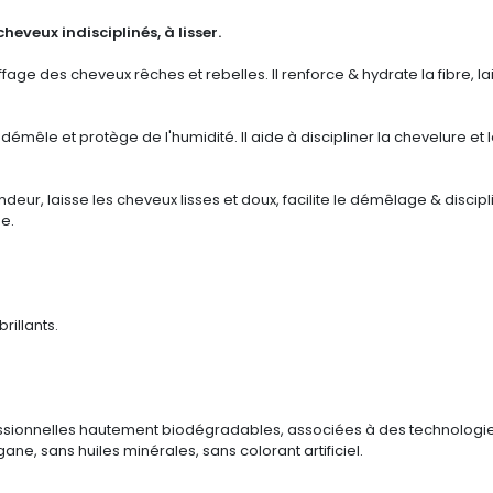
heveux indisciplinés, à lisser
.
coiffage des cheveux rêches et rebelles. Il renforce & hydrate la fibre, 
émêle et protège de l'humidité. Il aide à discipliner la chevelure et les
deur, laisse les cheveux lisses et doux, facilite le démêlage & discip
se.
rillants.
sionnelles hautement biodégradables, associées à des technologi
ane, sans huiles minérales, sans colorant artificiel.