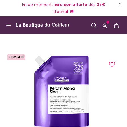
En ce moment,
livraison offerte
dès
35€
d’achat 🚚
Use Up and Down arrow keys to navigate search result
NOUVEAUTÉ