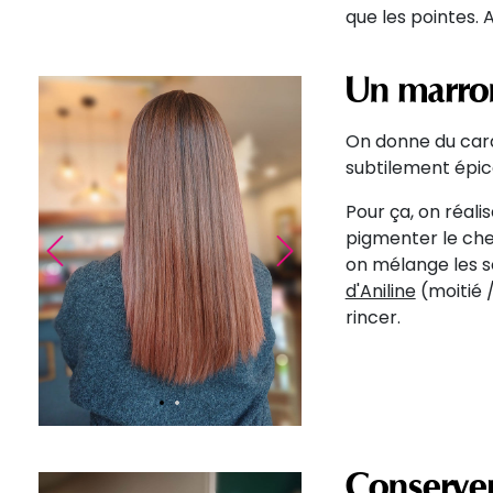
que les pointes. 
Un marro
On donne du cara
subtilement épic
Pour ça, on réali
Précédent
Suivant
pigmenter le chev
on mélange les 
d'Aniline
(moitié /
rincer.
Conserver