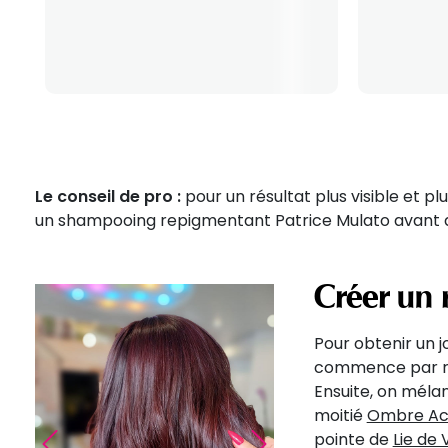
Le conseil de pro :
pour un résultat plus visible et pl
un shampooing repigmentant Patrice Mulato avant d'a
Créer un 
Pour obtenir un j
commence par ré
Ensuite, on mélan
moitié
Ombre Ac
Précédent
Suivant
pointe de
Lie de 