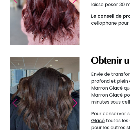
laisse poser 30 m
Le conseil de pro
cellophane pour 
Obtenir u
Envie de transfo
profond et plein 
Marron Glacé
qu
Marron Glacé pour
Précédent
Suivant
minutes sous cel
Pour conserver sa 
Glacé
toutes les
pour les autres 