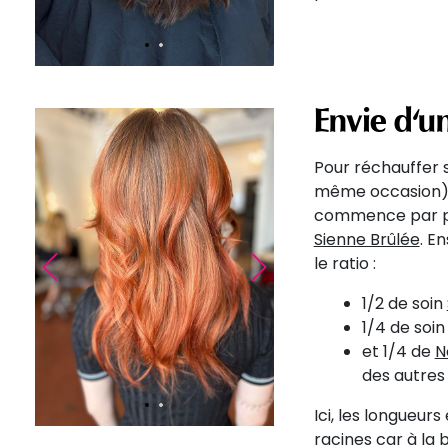
Envie d'u
Pour réchauffer 
même occasion), 
commence par p
Sienne Brûlée
. E
Précédent
Suivant
le ratio :
1/2 de soin
1/4 de soi
et 1/4 de
N
des autres 
Ici, les longueurs
racines car à la 