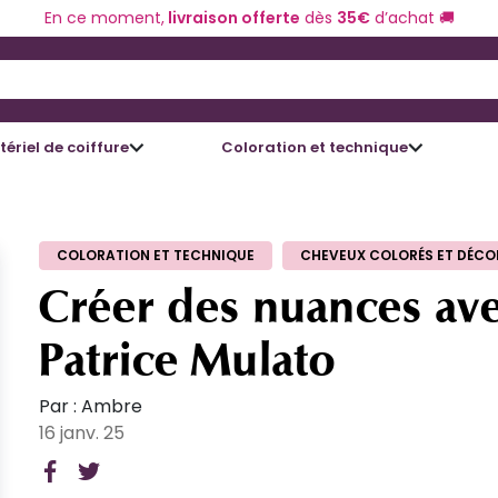
En ce moment,
livraison offerte
dès
35€
d’achat 🚚
 and Down arrow keys to navigate search results.
ériel de coiffure
Coloration et technique
COLORATION ET TECHNIQUE
CHEVEUX COLORÉS ET DÉCO
Créer des nuances ave
Patrice Mulato
Par : Ambre
16 janv. 25