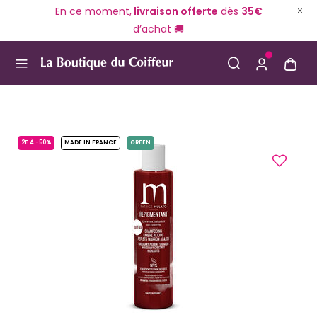
En ce moment,
livraison offerte
dès
35€
d’achat 🚚
Use Up and Down arrow keys to navigate search result
2E À -50%
MADE IN FRANCE
GREEN