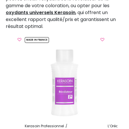
gamme de votre coloration, ou opter pour les
oxydants universels Kerasoin
, qui offrent un
excellent rapport qualité/prix et garantissent un
résultat optimal.
MADE IN FRANCE
on et Technique
Oxydant et révélateur
Kerasoin Professionnel
Coloration et Technique
Oxydant 