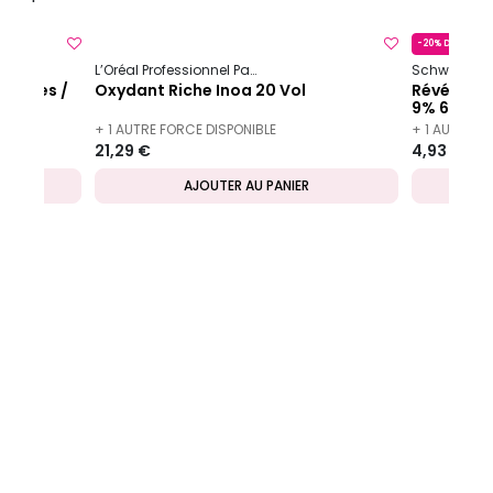
-20% DÈS 2
a
Royal
volumes /
L’Oréal Professionnel Paris
Inoa
Oxydant Riche Inoa 20 Vol
Révélateu
9% 60ml
+ 1 AUTRE FORCE DISPONIBLE
+ 1 AUTRE V
21,29 €
4,93 €
AJOUTER AU PANIER