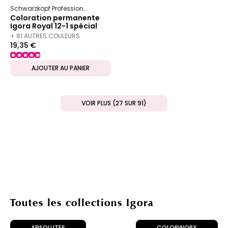
Schwarzkopf Professional
Igora
Royal
Coloration permanente
Igora Royal 12-1 spécial
blonde cendré
+ 81 AUTRES COULEURS
19,35 €
DISPONIBLES
AJOUTER AU PANIER
VOIR PLUS (27 SUR 91)
Toutes les collections Igora
ABSOLUTES
COLORWORX