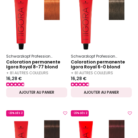
Schwarzkopf Professional
Igora
Royal
Schwarzkopf Professional
Igora
Coloration permanente
Coloration permanente
Igora Royal 8-77 blond
Igora Royal 6-0 blond
clair cuivré extra
foncé naturel
+ 81 AUTRES COULEURS
+ 81 AUTRES COULEURS
16,28 €
16,28 €
DISPONIBLES
DISPONIBLES
AJOUTER AU PANIER
AJOUTER AU PANIER
-20% DÈS 2
-20% DÈS 2