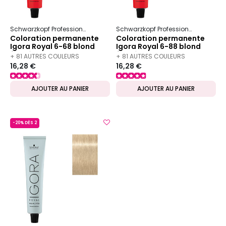
Schwarzkopf Professional
Igora
Royal
Schwarzkopf Professional
Igora
Coloration permanente
Coloration permanente
Igora Royal 6-68 blond
Igora Royal 6-88 blond
foncé chocolat rouge
foncé rouge extra
+ 81 AUTRES COULEURS
+ 81 AUTRES COULEURS
16,28 €
16,28 €
DISPONIBLES
DISPONIBLES
AJOUTER AU PANIER
AJOUTER AU PANIER
-20% DÈS 2