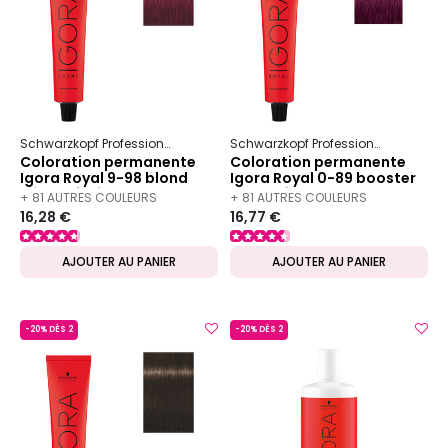
Schwarzkopf Professional
Igora
Royal
Schwarzkopf Professional
Igora
Coloration permanente
Coloration permanente
Igora Royal 9-98 blond
Igora Royal 0-89 booster
très clair violet rouge
rouge violet
+ 81 AUTRES COULEURS
+ 81 AUTRES COULEURS
16,28 €
16,77 €
DISPONIBLES
DISPONIBLES
AJOUTER AU PANIER
AJOUTER AU PANIER
-20% DÈS 2
-20% DÈS 2