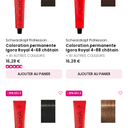
Schwarzkopf Professional
Igora
Royal
Schwarzkopf Professional
Igora
Coloration permanente
Coloration permanente
Igora Royal 4-68 châtain
Igora Royal 4-88 châtain
chocolat rouge
rouge extra
+ 81 AUTRES COULEURS
+ 81 AUTRES COULEURS
16,28 €
16,28 €
DISPONIBLES
DISPONIBLES
AJOUTER AU PANIER
AJOUTER AU PANIER
-20% DÈS 2
-20% DÈS 2