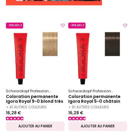
-20% DÈS 2
-20% DÈS 2
Schwarzkopf Professional
Igora
Royal
Schwarzkopf Professional
Igora
Coloration permanente
Coloration permanente
Igora Royal 9-0 blond très
Igora Royal 5-0 châtain
clair naturel
clair naturel
+ 81 AUTRES COULEURS
+ 81 AUTRES COULEURS
16,28 €
16,28 €
DISPONIBLES
DISPONIBLES
AJOUTER AU PANIER
AJOUTER AU PANIER