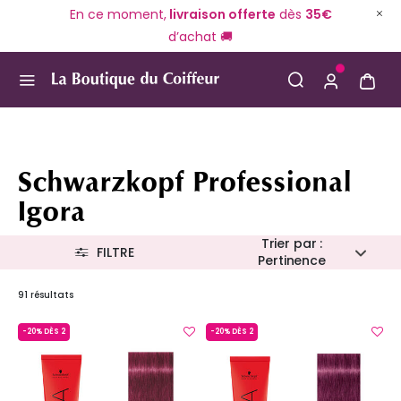
En ce moment,
livraison offerte
dès
35€
d’achat 🚚
Use Up and Down arrow keys to navigate search result
Schwarzkopf Professional
Igora
Trier par :
FILTRE
Pertinence
91 résultats
-20% DÈS 2
-20% DÈS 2