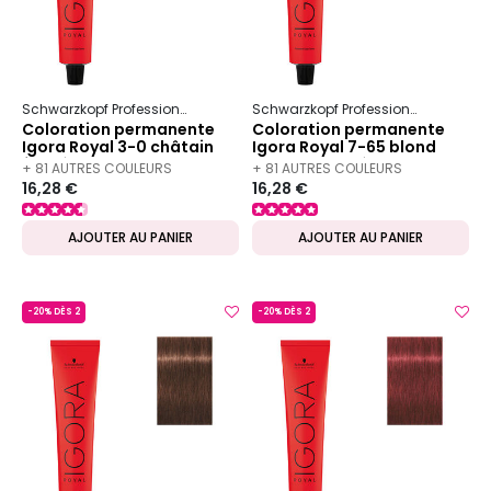
Schwarzkopf Professional
Igora
Royal
Schwarzkopf Professional
Igora
Coloration permanente
Coloration permanente
Igora Royal 3-0 châtain
Igora Royal 7-65 blond
foncé naturel
chocolat doré
+ 81 AUTRES COULEURS
+ 81 AUTRES COULEURS
16,28 €
16,28 €
DISPONIBLES
DISPONIBLES
AJOUTER AU PANIER
AJOUTER AU PANIER
-20% DÈS 2
-20% DÈS 2