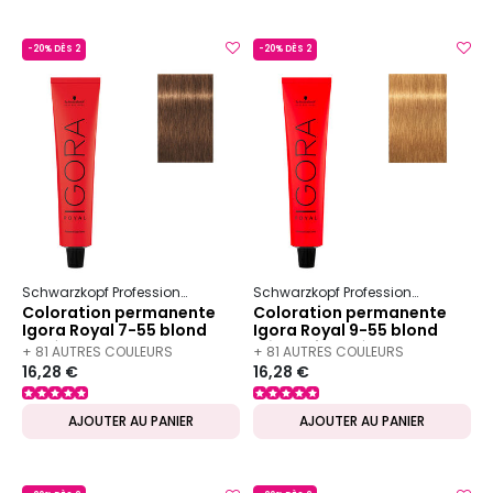
-20% DÈS 2
-20% DÈS 2
Schwarzkopf Professional
Igora
Royal
Schwarzkopf Professional
Igora
Coloration permanente
Coloration permanente
Igora Royal 7-55 blond
Igora Royal 9-55 blond
doré extra
très clair doré extra
+ 81 AUTRES COULEURS
+ 81 AUTRES COULEURS
16,28 €
16,28 €
DISPONIBLES
DISPONIBLES
AJOUTER AU PANIER
AJOUTER AU PANIER