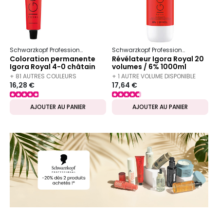
Schwarzkopf Professional
Igora
Royal
Schwarzkopf Professional
Igora
Coloration permanente
Révélateur Igora Royal 20
Igora Royal 4-0 châtain
volumes / 6% 1000ml
naturel
+ 81 AUTRES COULEURS
+ 1 AUTRE VOLUME DISPONIBLE
16,28 €
17,64 €
DISPONIBLES
AJOUTER AU PANIER
AJOUTER AU PANIER