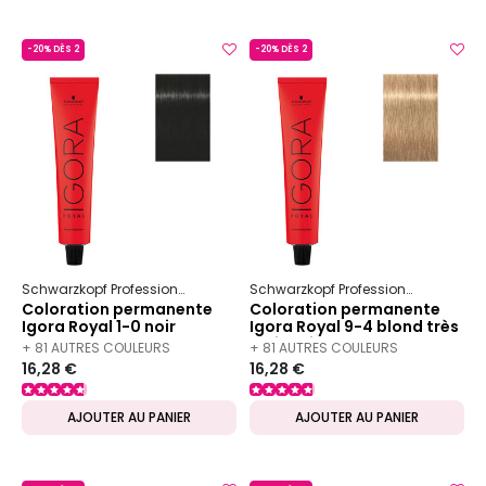
-20% DÈS 2
-20% DÈS 2
Schwarzkopf Professional
Igora
Royal
Schwarzkopf Professional
Igora
Coloration permanente
Coloration permanente
Igora Royal 1-0 noir
Igora Royal 9-4 blond très
naturel
clair beige
+ 81 AUTRES COULEURS
+ 81 AUTRES COULEURS
16,28 €
16,28 €
DISPONIBLES
DISPONIBLES
AJOUTER AU PANIER
AJOUTER AU PANIER