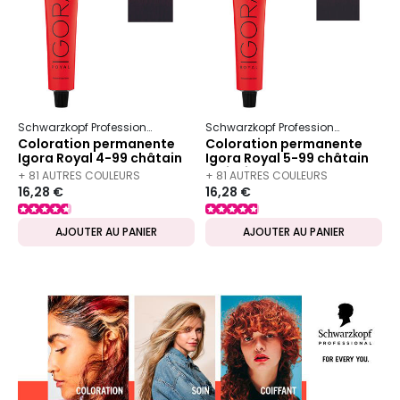
Schwarzkopf Professional
Igora
Royal
Schwarzkopf Professional
Igora
Coloration permanente
Coloration permanente
Igora Royal 4-99 châtain
Igora Royal 5-99 châtain
violet extra
clair violet extra
+ 81 AUTRES COULEURS
+ 81 AUTRES COULEURS
16,28 €
16,28 €
DISPONIBLES
DISPONIBLES
AJOUTER AU PANIER
AJOUTER AU PANIER