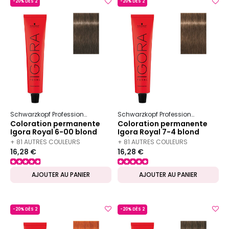
-20% DÈS 2
-20% DÈS 2
Schwarzkopf Professional
Igora
Royal
Schwarzkopf Professional
Igora
Coloration permanente
Coloration permanente
Igora Royal 6-00 blond
Igora Royal 7-4 blond
foncé naturel extra
beige
+ 81 AUTRES COULEURS
+ 81 AUTRES COULEURS
16,28 €
16,28 €
DISPONIBLES
DISPONIBLES
AJOUTER AU PANIER
AJOUTER AU PANIER
-20% DÈS 2
-20% DÈS 2