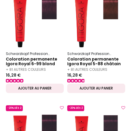
Schwarzkopf Professional
Igora
Royal
Schwarzkopf Professional
Igora
Coloration permanente
Coloration permanente
Igora Royal 6-99 blond
Igora Royal 5-88 châtain
foncé violet extra
clair rouge extra
+ 81 AUTRES COULEURS
+ 81 AUTRES COULEURS
16,28 €
16,28 €
DISPONIBLES
DISPONIBLES
AJOUTER AU PANIER
AJOUTER AU PANIER
-20% DÈS 2
-20% DÈS 2