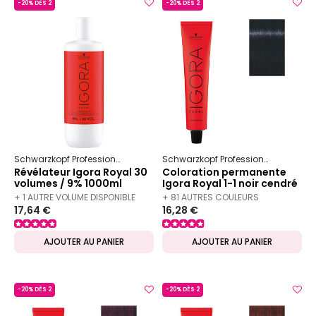
-20% DÈS 2
-20% DÈS 2
Schwarzkopf Professional
Igora
Royal
Schwarzkopf Professional
Igora
Révélateur Igora Royal 30
Coloration permanente
volumes / 9% 1000ml
Igora Royal 1-1 noir cendré
+ 1 AUTRE VOLUME DISPONIBLE
+ 81 AUTRES COULEURS
17,64 €
16,28 €
DISPONIBLES
AJOUTER AU PANIER
AJOUTER AU PANIER
-20% DÈS 2
-20% DÈS 2