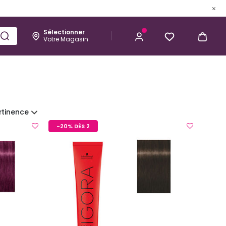
Sélectionner
Votre Magasin
Esthétique
Homme
Kérastase
rtinence
-20% DÈS 2