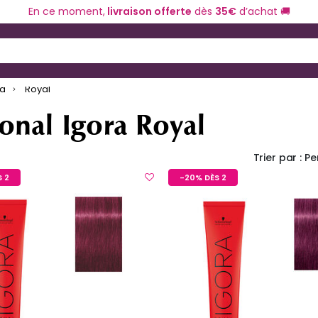
En ce moment,
livraison offerte
dès
35€
d’achat 🚚
ériel de coiffure
Coloration et technique
 and Down arrow keys to navigate search results.
ra
Royal
onal Igora Royal
Trier par :
Pe
 2
-20% DÈS 2