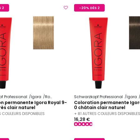
 2
-20% DÈS 2
f Professional
Igora
Royal
Schwarzkopf Professional
Igora
on permanente Igora Royal 9-
Coloration permanente Igor
rès clair naturel
0 châtain clair naturel
S COULEURS DISPONIBLES
+ 81 AUTRES COULEURS DISPONIBLE
16,28 €