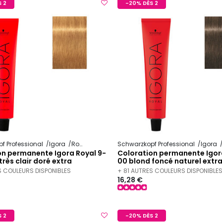
 2
-20% DÈS 2
f Professional
Igora
Royal
Schwarzkopf Professional
Igora
on permanente Igora Royal 9-
Coloration permanente Igor
très clair doré extra
00 blond foncé naturel extr
S COULEURS DISPONIBLES
+ 81 AUTRES COULEURS DISPONIBLE
16,28 €
 2
-20% DÈS 2