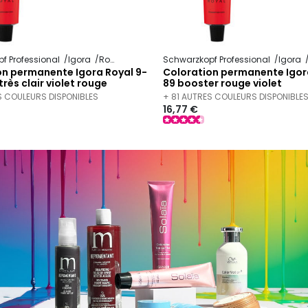
f Professional
Igora
Royal
Schwarzkopf Professional
Igora
on permanente Igora Royal 9-
Coloration permanente Igor
très clair violet rouge
89 booster rouge violet
S COULEURS DISPONIBLES
+ 81 AUTRES COULEURS DISPONIBLE
16,77 €