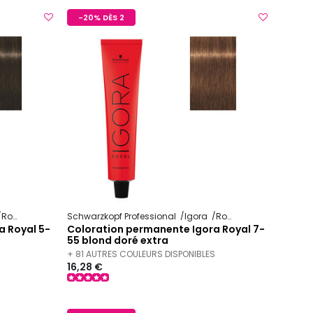
-20% DÈS 2
Royal
Schwarzkopf Professional
Igora
Royal
a Royal 5-
Coloration permanente Igora Royal 7-
55 blond doré extra
S
+ 81 AUTRES COULEURS DISPONIBLES
16,28 €