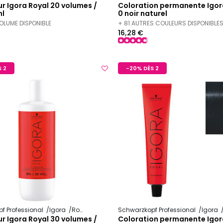
r Igora Royal 20 volumes /
Coloration permanente Igora
l
0 noir naturel
VOLUME DISPONIBLE
+ 81 AUTRES COULEURS DISPONIBLE
16,28 €
 2
-20% DÈS 2
f Professional
Igora
Royal
Schwarzkopf Professional
Igora
r Igora Royal 30 volumes /
Coloration permanente Igora