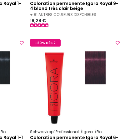
 Royal 1-
Coloration permanente Igora Royal 9-
4 blond très clair beige
S
+ 81 AUTRES COULEURS DISPONIBLES
16,28 €
-20% DÈS 2
Royal
Schwarzkopf Professional
Igora
Royal
 Royal 1-1
Coloration permanente Igora Royal 6-