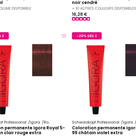
l
noir cendré
VOLUME DISPONIBLE
+ 81 AUTRES COULEURS DISPONIBLE
16,28 €
 2
-20% DÈS 2
f Professional
Igora
Royal
Schwarzkopf Professional
Igora
on permanente Igora Royal 5-
Coloration permanente Igor
n clair rouge extra
99 châtain violet extra