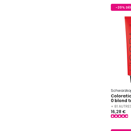
-20% DÈS
Schwarzkop
Colorati
0 blond t
+ 81 AUTRE
16,28 €