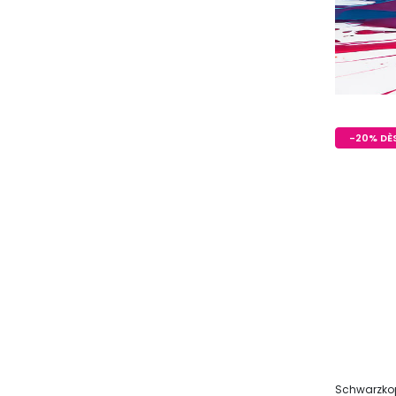
-20% DÈS
Schwarzkop