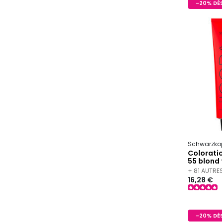
-20% DÈS
Schwarzkop
Colorati
55 blond 
+ 81 AUTRE
16,28 €
-20% DÈS