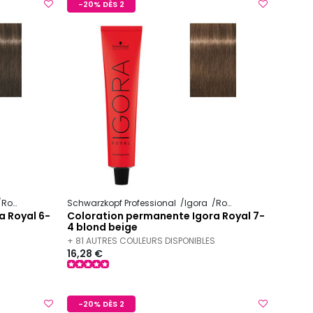
-20% DÈS 2
Royal
Schwarzkopf Professional
Igora
Royal
a Royal 6-
Coloration permanente Igora Royal 7-
a
4 blond beige
S
+ 81 AUTRES COULEURS DISPONIBLES
16,28 €
-20% DÈS 2