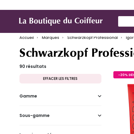
Marques
Produit de coiffure
Mat
Use Up
Accueil
Marques
Schwarzkopf Professional
Igo
Schwarzkopf Professi
90 résultats
-20% DÈS
EFFACER LES FILTRES
Gamme
Sous-gamme