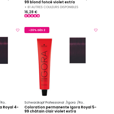
99 blond foncé violet extra
S
+ 81 AUTRES COULEURS DISPONIBLES
16,28 €
-20% DÈS 2
Royal
Schwarzkopf Professional
Igora
Royal
a Royal 4-
Coloration permanente Igora Royal 5-
99 châtain clair violet extra