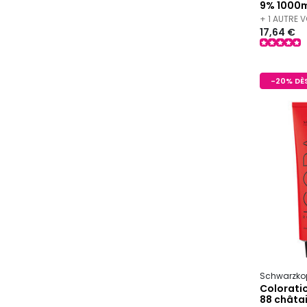
9% 1000m
+ 1 AUTRE 
17,64 €
-20% DÈS
Schwarzkop
Colorati
88 châtai