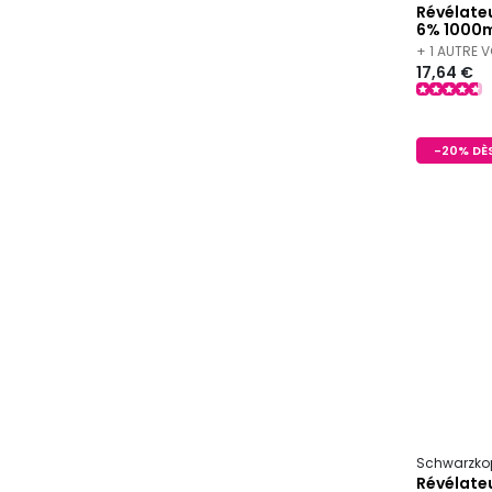
Révélateu
6% 1000m
+ 1 AUTRE 
17,64 €
-20% DÈS
Schwarzkop
Révélateu