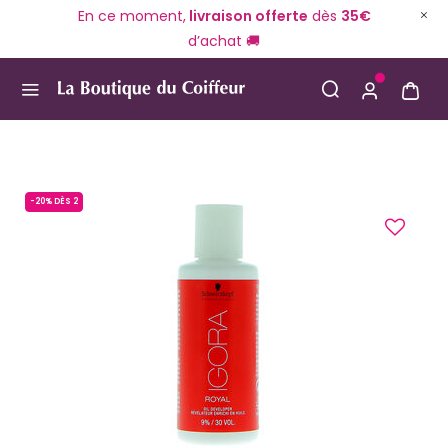
En ce moment,
livraison offerte
dès
35€
d’achat 🚚
Use Up and Down arrow keys to navigate search result
-20% DÈS 2