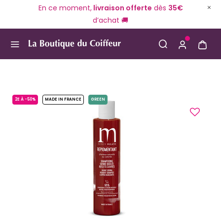
En ce moment,
livraison offerte
dès
35€
d’achat 🚚
Use Up and Down arrow keys to navigate search result
2E À -50%
MADE IN FRANCE
GREEN