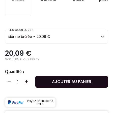
selected
LES COULEURS :
sienne brûlée
-
20,09 €
20,09 €
Soit 10,05 € aux 100 ml
Quantité :
AJOUTER AU PANIER
Payez en 4x sans
frais