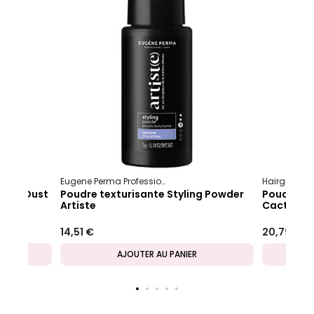
+
Volume & Maintien
Eugene Perma Professionnel
Artiste
Texture Collection
Hairgum
Soft Dust
Poudre texturisante Styling Powder
Poudre ma
Artiste
Cactus
14,51 €
20,79 €
AJOUTER AU PANIER