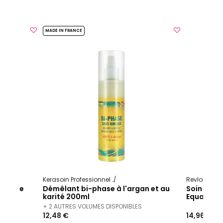
MADE IN FRANCE
Kerasoin Professionnel
Karité
Revlon Prof
rinçage
Démêlant bi-phase à l'argan et au
Soin démê
karité 200ml
Equave
+ 2 AUTRES VOLUMES DISPONIBLES
12,48 €
14,96 €