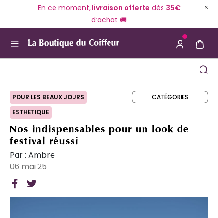
En ce moment,
livraison offerte
dès
35€
d’achat 🚚
Use Up and Down arrow keys to navigate search result
CATÉGORIES
POUR LES BEAUX JOURS
ESTHÉTIQUE
Nos indispensables pour un look de
festival réussi
Par : Ambre
06 mai 25