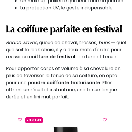
Un makeup pailletté qui tient toute la journée
La protection UV, le geste indispensable
La coiffure parfaite en festival
Beach waves
, queue de cheval, tresses,
buns
— quel
que soit le look choisi, il y a deux mots d'ordre pour
réussir sa
coiffure de festival
: texture et tenue.
Pour apporter corps et volume à sa chevelure en
plus de favoriser la tenue de sa coiffure, on opte
pour une
poudre coiffante texturisante
. Elles
offrent un résultat instantané, une tenue longue
durée et un fini mat parfait.
2+1 OFFERT