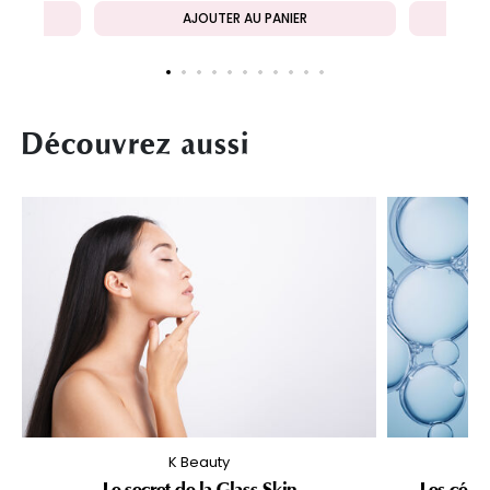
AJOUTER AU PANIER
Découvrez aussi
K Beauty
Le secret de la Glass Skin
Les céra