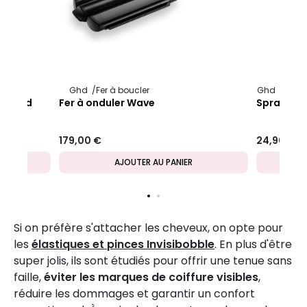
Ghd
Fer à boucler
Ghd
Produ
ne Wild
Fer à onduler Wave
Spray tex
179,00 €
24,90 €
AJOUTER AU PANIER
Si on préfère s'attacher les cheveux, on opte pour
les
élastiques et pinces Invisibobble
. En plus d'être
super jolis, ils sont étudiés pour offrir une tenue sans
faille,
éviter les marques de coiffure visibles
,
réduire les dommages et garantir un confort