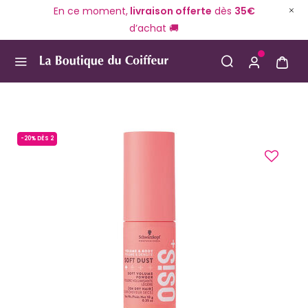
En ce moment,
livraison offerte
dès
35€
d’achat 🚚
Use Up and Down arrow keys to navigate search result
-20% DÈS 2