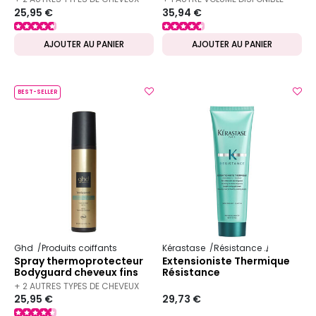
25,95 €
35,94 €
DISPONIBLES
AJOUTER AU PANIER
AJOUTER AU PANIER
BEST-SELLER
Ghd
Produits coiffants
Kérastase
Résistance
Extentionis
Spray thermoprotecteur
Extensioniste Thermique
Bodyguard cheveux fins
Résistance
+ 2 AUTRES TYPES DE CHEVEUX
25,95 €
29,73 €
DISPONIBLES