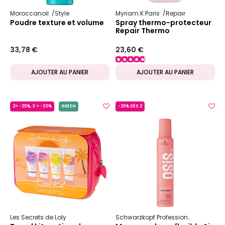
Moroccanoil
Style
Myriam.K Paris
Repair
Poudre texture et volume
Spray thermo-protecteur
Repair Thermo
33,78 €
23,60 €
AJOUTER AU PANIER
AJOUTER AU PANIER
2= -20%, 3 = -30%
GREEN
-20% DÈS 2
Les Secrets de Loly
Schwarzkopf Professional
Osis+