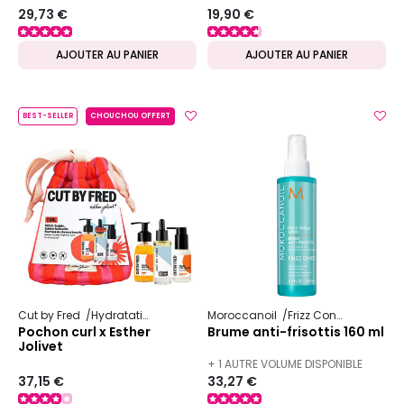
29,73 €
19,90 €
AJOUTER AU PANIER
AJOUTER AU PANIER
BEST-SELLER
CHOUCHOU OFFERT
Cut by Fred
Hydratation
Moroccanoil
Frizz Control
Pochon curl x Esther
Brume anti-frisottis 160 ml
Jolivet
+ 1 AUTRE VOLUME DISPONIBLE
37,15 €
33,27 €