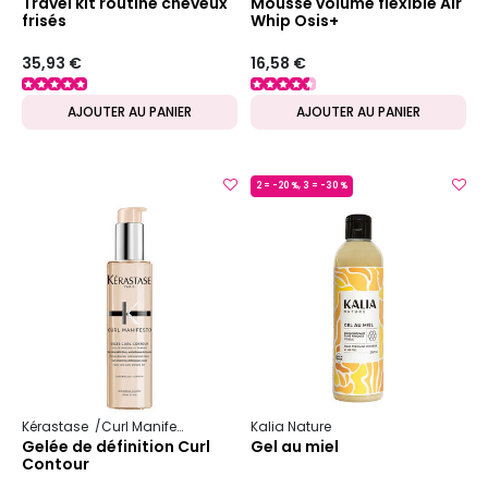
Travel kit routine cheveux
Mousse volume flexible Air
frisés
Whip Osis+
35,93 €
16,58 €
AJOUTER AU PANIER
AJOUTER AU PANIER
2 = -20 %, 3 = -30 %
MADE IN FRANCE
Kérastase
Curl Manifesto
Kalia Nature
Gelée de définition Curl
Gel au miel
Contour