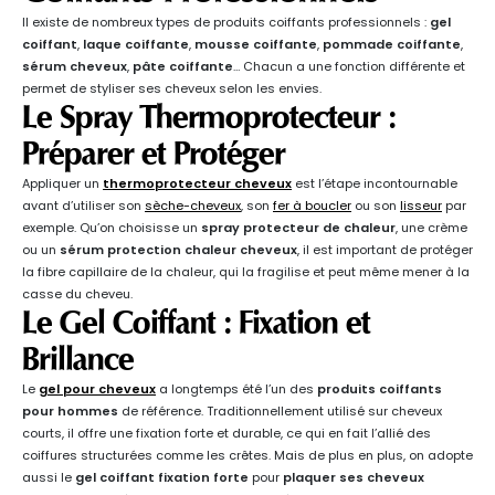
Il existe de nombreux types de produits coiffants professionnels :
gel
coiffant
,
laque coiffante
,
mousse coiffante
,
pommade coiffante
,
sérum cheveux
,
pâte coiffante
… Chacun a une fonction différente et
permet de styliser ses cheveux selon les envies.
Le Spray Thermoprotecteur :
Préparer et Protéger
Appliquer un
thermoprotecteur cheveux
est l’étape incontournable
avant d’utiliser son
sèche-cheveux
, son
fer à boucler
ou son
lisseur
par
exemple. Qu’on choisisse un
spray protecteur de chaleur
, une crème
ou un
sérum protection chaleur cheveux
, il est important de protéger
la fibre capillaire de la chaleur, qui la fragilise et peut même mener à la
casse du cheveu.
Le Gel Coiffant : Fixation et
Brillance
Le
gel pour cheveux
a longtemps été l’un des
produits coiffants
pour hommes
de référence. Traditionnellement utilisé sur cheveux
courts, il offre une fixation forte et durable, ce qui en fait l’allié des
coiffures structurées comme les crêtes. Mais de plus en plus, on adopte
aussi le
gel coiffant fixation forte
pour
plaquer ses cheveux