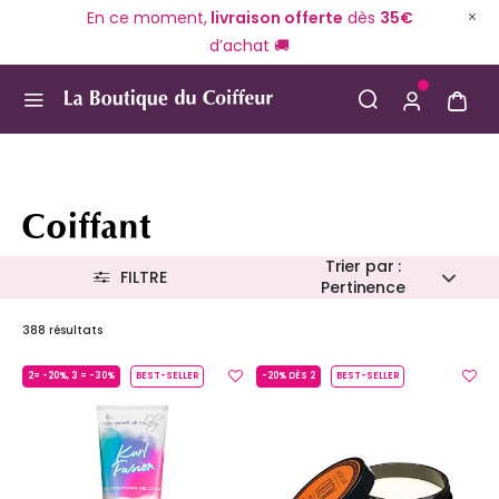
En ce moment,
livraison offerte
dès
35€
d’achat 🚚
Use Up and Down arrow keys to navigate search result
Coiffant
Trier par :
FILTRE
Pertinence
388 résultats
2= -20%, 3 = -30%
BEST-SELLER
-20% DÈS 2
BEST-SELLER