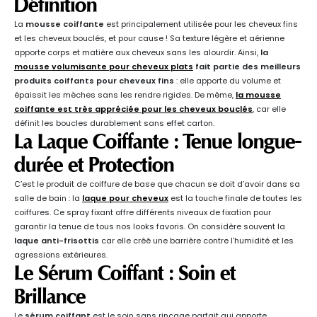
Définition
La
mousse coiffante
est principalement utilisée pour les cheveux fins
et les cheveux bouclés, et pour cause ! Sa texture légère et aérienne
apporte corps et matière aux cheveux sans les alourdir. Ainsi,
la
mousse volumisante pour cheveux plats
fait partie des meilleurs
produits coiffants pour cheveux fins
: elle apporte du volume et
épaissit les mèches sans les rendre rigides. De même,
la mousse
coiffante est très appréciée pour les cheveux bouclés
, car elle
définit les boucles durablement sans effet carton.
La Laque Coiffante : Tenue longue-
durée et Protection
C’est le produit de coiffure de base que chacun se doit d’avoir dans sa
salle de bain : la
laque pour cheveux
est la touche finale de toutes les
coiffures. Ce spray fixant offre différents niveaux de fixation pour
garantir la tenue de tous nos looks favoris. On considère souvent la
laque anti-frisottis
car elle créé une barrière contre l’humidité et les
agressions extérieures.
Le Sérum Coiffant : Soin et
Brillance
Le
sérum coiffant
est le soin sans rinçage parfait qui apporte