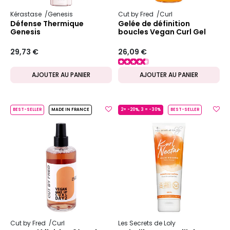
Kérastase
Genesis
Cut by Fred
Curl
Défense Thermique
Gelée de définition
Genesis
boucles Vegan Curl Gel
29,73 €
26,09 €
AJOUTER AU PANIER
AJOUTER AU PANIER
BEST-SELLER
MADE IN FRANCE
2= -20%, 3 = -30%
BEST-SELLER
Cut by Fred
Curl
Les Secrets de Loly