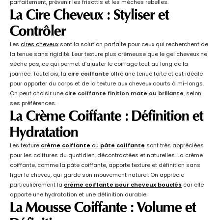
parfaitement, prévenir les frisottis et les mèches rebelles.
La Cire Cheveux : Styliser et
Contrôler
Les
cires cheveux
sont la solution parfaite pour ceux qui recherchent de
la tenue sans rigidité. Leur texture plus crémeuse que le gel cheveux ne
sèche pas, ce qui permet d’ajuster le coiffage tout au long de la
journée. Toutefois, la
cire coiffante
offre une tenue forte et est idéale
pour apporter du corps et de la texture aux cheveux courts à mi-longs.
On peut choisir une
cire coiffante finition mate ou brillante
, selon
ses préférences.
La Crème Coiffante : Définition et
Hydratation
Les texture
crème coiffante
ou
pâte coiffante
sont très appréciées
pour les coiffures du quotidien, décontractées et naturelles. La crème
coiffante, comme la pâte coiffante, apporte texture et définition sans
figer le cheveu, qui garde son mouvement naturel. On apprécie
particulièrement la
crème coiffante pour cheveux bouclés
car elle
apporte une hydratation et une définition durable.
La Mousse Coiffante : Volume et