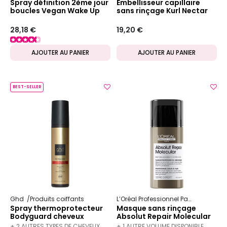
Spray définition 2ème jour
Embellisseur capillaire
boucles Vegan Wake Up
sans rinçage Kurl Nectar
Curl Day 2
28,18 €
19,20 €
AJOUTER AU PANIER
AJOUTER AU PANIER
BEST-SELLER
Ghd
Produits coiffants
L’Oréal Professionnel Paris
Serie Ex
Spray thermoprotecteur
Masque sans rinçage
Bodyguard cheveux
Absolut Repair Molecular
colorés
100 ml
+ 2 AUTRES TYPES DE CHEVEUX
+ 1 AUTRE VOLUME DISPONIBLE