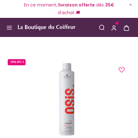
En ce moment,
livraison offerte
dès
35€
d’achat 🚚
Use Up and Down arrow keys to navigate search result
-20% DÈS 2