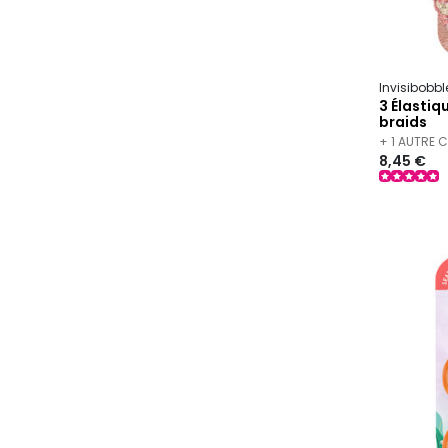
Invisibobbl
3 Élastiq
braids
+ 1 AUTRE 
8,45 €