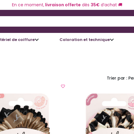
En ce moment,
livraison offerte
dès
35€
d’achat 🚚
 and Down arrow keys to navigate search results.
ériel de coiffure
Coloration et technique
Trier par :
Pe