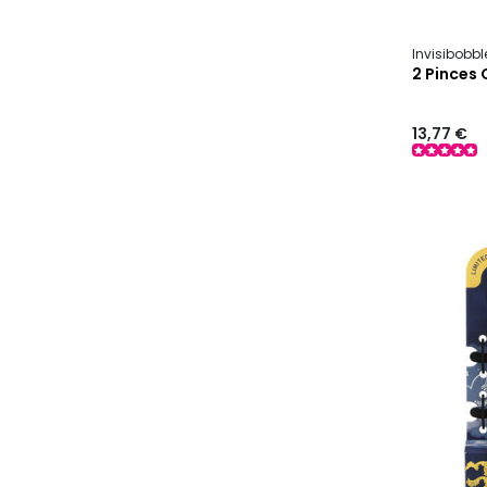
Invisibobb
2 Pinces 
13,77 €