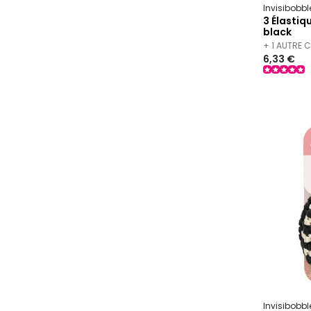
Invisibobb
3 Élastiq
black
+ 1 AUTRE 
6,33 €
Invisibobbl