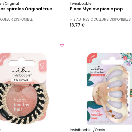
le
Original
Invisibobble
ues spirales Original true
Pince Myclaw picnic pop
COULEUR DISPONIBLE
+ 2 AUTRES COULEURS DISPONIBLES
13,77 €
e
Invisibobble
Oasis