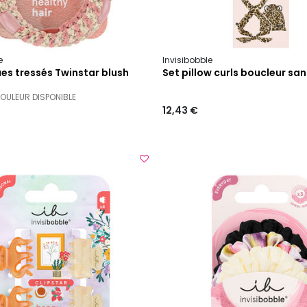
e
Invisibobble
ues tressés Twinstar blush
Set pillow curls boucleur sa
COULEUR DISPONIBLE
12,43 €