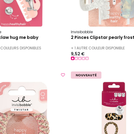
e
Invisibobble
claw hug me baby
2 Pinces Clipstar pearly fros
 COULEURS DISPONIBLES
+ 1 AUTRE COULEUR DISPONIBLE
9,52 €
NOUVEAUTÉ