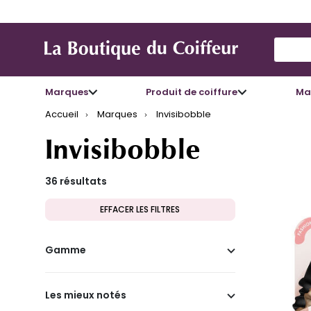
Use Up
Marques
Produit de coiffure
Mat
Accueil
Marques
Invisibobble
Invisibobble
36 résultats
EFFACER LES FILTRES
Gamme
Les mieux notés