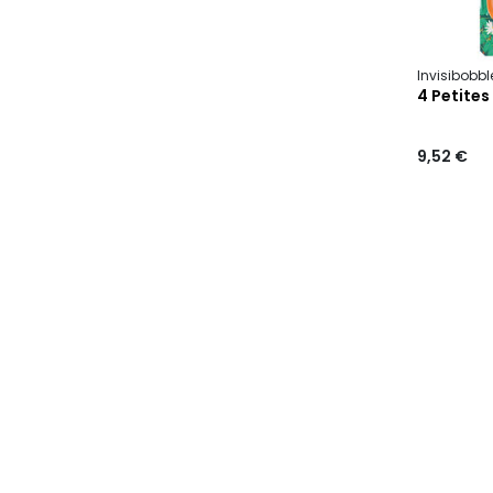
Invisibobb
4 Petites
9,52 €