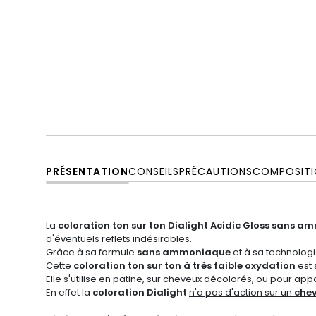
PRÉSENTATION
CONSEILS
PRÉCAUTIONS
COMPOSITI
La
coloration ton sur ton
Dialight
Acidic Gloss sans a
d'éventuels reflets indésirables.
Grâce à sa formule
sans ammoniaque
et à sa technolog
Cette
coloration ton sur ton à très faible oxydation
est 
Elle s'utilise en patine, sur cheveux décolorés, ou pour ap
En effet la
coloration Dialight
n'a pas d'action sur un
chev