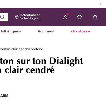
Sélectionner
Votre Magasin
Esthétique
Homme
Kérastase
14,95 €
J’ACHÈTE
1 châtain clair cendré profond
ton sur ton Dialight
n clair cendré
PARIS