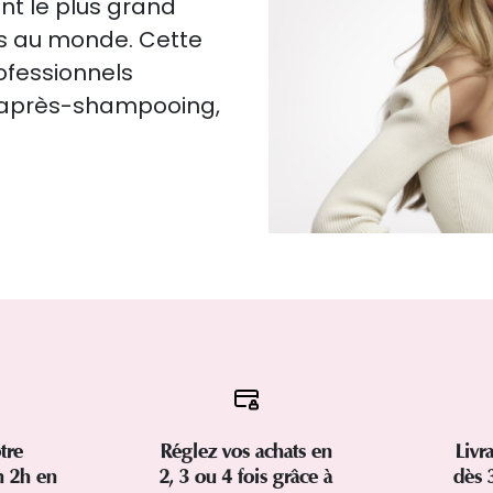
nt le plus grand
es au monde. Cette
rofessionnels
, après-shampooing,
tre
Réglez vos achats en
Livr
 2h en
2, 3 ou 4 fois grâce à
dès 