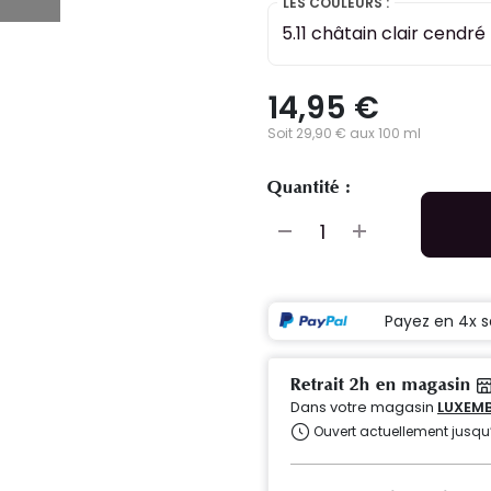
LES COULEURS :
5.11 châtain clair cendr
14,95 €
Soit 29,90 € aux 100 ml
Quantité :
Payez en 4x s
Retrait 2h en magasin
Dans votre magasin
LUXEMB
Ouvert actuellement jusqu