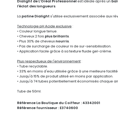
Dialight de L'Oréal Professionnel
est idéale après un
ba
l'éclat des longueurs
.
La
patine Dialight
s'utilise exclusivement associée aux ré
Technologie pH Acide exclusive
:
• Couleur longue tenue.
• Cheveux 2 fois
plus brillants
.
• Plus 30% de cheveux
nourris
.
• Pas de surcharge de couleur ni de sur-sensibilisation.
• Application facile grâce à sa texture fluide gel-crème.
Plus respectueux de l'environnement
:
• Tube recyclable.
• 33% en moins d'eau utilisée grâce à une meilleure facilit
• Jusqu'à 15% de produit utilisé en moins par application.
• Jusqu'à 74 tubes potentiellement économisés chaque a
Tube de 50ml.
Référence La Boutique du Coiffeur :
43342001
Référence fournisseur :
E3740600