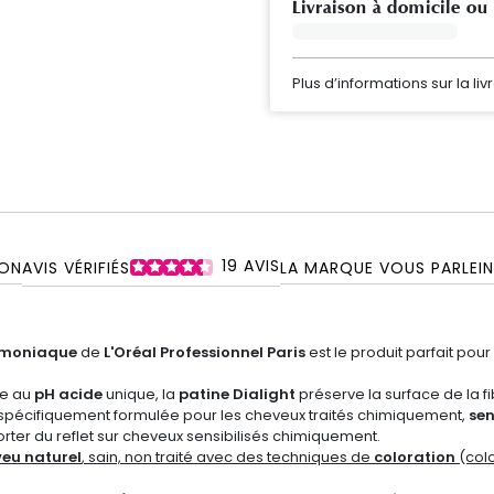
Livraison à domicile ou
Plus d’informations sur la liv
19
AVIS
ON
AVIS VÉRIFIÉS
LA MARQUE VOUS PARLE
I
mmoniaque
de
L'Oréal Professionnel Paris
est le produit parfait pour
ie au
pH acide
unique, la
patine Dialight
préserve la surface de la fi
spécifiquement formulée pour les cheveux traités chimiquement,
sen
porter du reflet sur cheveux sensibilisés chimiquement.
eu naturel
, sain, non traité avec des techniques de
coloration
(colo