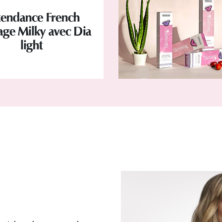
tendance French
age Milky avec Dia
light