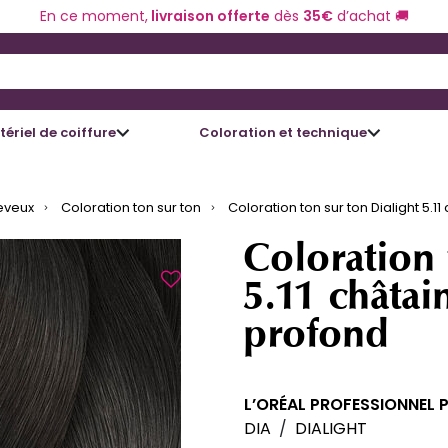
En ce moment,
livraison offerte
dès
35€
d’achat 🚚
 and Down arrow keys to navigate search results.
ériel de coiffure
Coloration et technique
eveux
Coloration ton sur ton
Coloration ton sur ton Dialight 5.1
Coloration 
5.11 châtai
profond
L’ORÉAL PROFESSIONNEL 
DIA
/
DIALIGHT