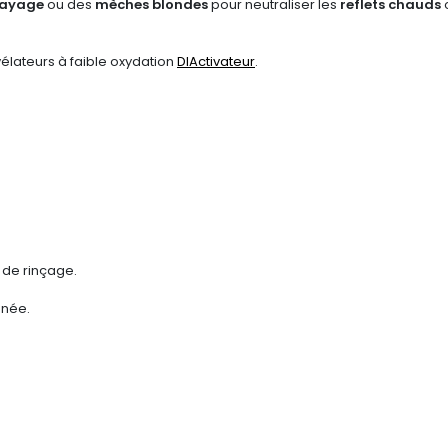
layage
ou des
mèches blondes
pour neutraliser les
reflets chauds
o
vélateurs à faible oxydation
DIActivateur
.
é de rinçage.
nnée.