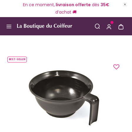
En ce moment,
livraison offerte
dès
35€
d’achat 🚚
Use Up and Down arrow keys to navigate search result
BEST-SELLER