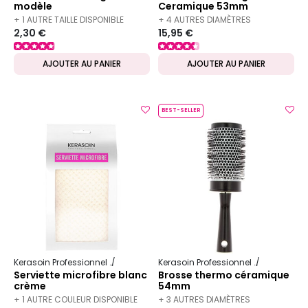
modèle
Ceramique 53mm
+ 1 AUTRE TAILLE DISPONIBLE
+ 4 AUTRES DIAMÈTRES
2,30 €
15,95 €
DISPONIBLES
AJOUTER AU PANIER
AJOUTER AU PANIER
BEST-SELLER
Kerasoin Professionnel
Matériel Coiffure
Kerasoin Professionnel
Matériel Co
Serviette microfibre blanc
Brosse thermo céramique
crème
54mm
+ 1 AUTRE COULEUR DISPONIBLE
+ 3 AUTRES DIAMÈTRES