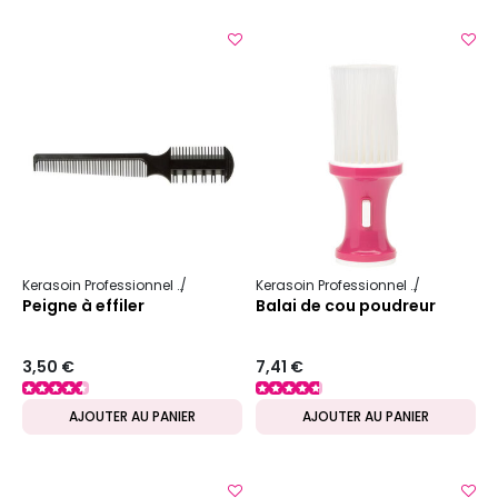
Kerasoin Professionnel
Matériel Coiffure
Peigne
Kerasoin Professionnel
Matériel Coi
Peigne à effiler
Balai de cou poudreur
3,50 €
7,41 €
AJOUTER AU PANIER
AJOUTER AU PANIER