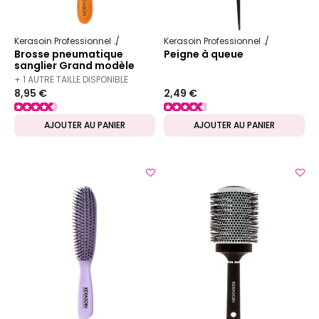
Kerasoin Professionnel
Matériel Coiffure
Brosse démêlante
Kerasoin Professionnel
Matériel Co
Brosse pneumatique
Peigne à queue
sanglier Grand modèle
+ 1 AUTRE TAILLE DISPONIBLE
8,95 €
2,49 €
AJOUTER AU PANIER
AJOUTER AU PANIER