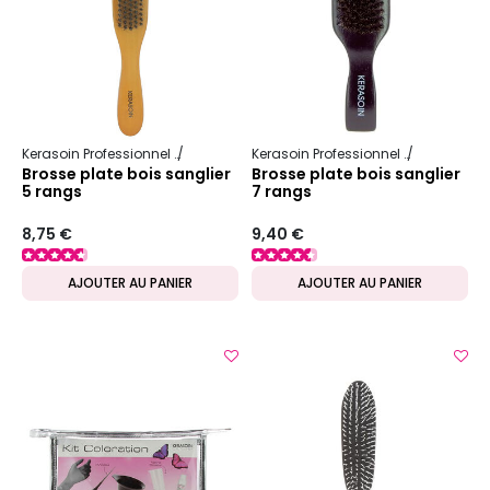
Kerasoin Professionnel
Matériel Coiffure
Brosse démêlante
Kerasoin Professionnel
Matériel Co
Brosse plate bois sanglier
Brosse plate bois sanglier
5 rangs
7 rangs
8,75 €
9,40 €
AJOUTER AU PANIER
AJOUTER AU PANIER