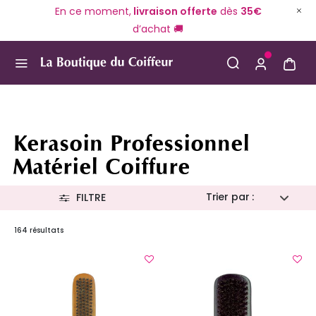
En ce moment,
livraison offerte
dès
35€
d’achat 🚚
Use Up and Down arrow keys to navigate search result
Kerasoin Professionnel
Matériel Coiffure
Trier par :
FILTRE
164 résultats