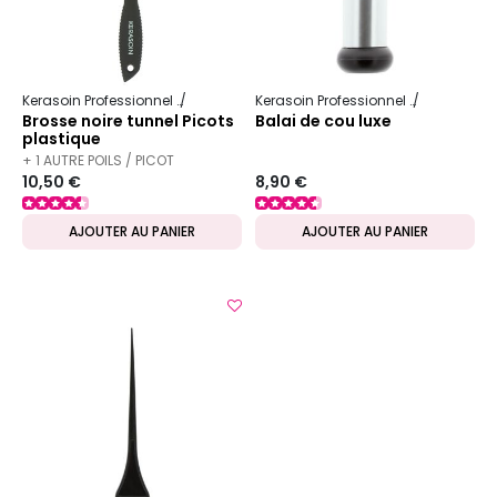
Kerasoin Professionnel
Matériel Coiffure
Brosse démêlante
Kerasoin Professionnel
Matériel Coi
Brosse noire tunnel Picots
Balai de cou luxe
plastique
+ 1 AUTRE POILS / PICOT
10,50 €
8,90 €
DISPONIBLE
AJOUTER AU PANIER
AJOUTER AU PANIER