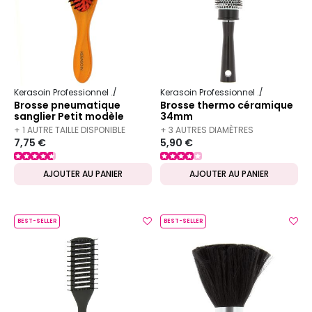
Kerasoin Professionnel
Matériel Coiffure
Brosse démêlante
Kerasoin Professionnel
Matériel Co
Brosse pneumatique
Brosse thermo céramique
sanglier Petit modèle
34mm
+ 1 AUTRE TAILLE DISPONIBLE
+ 3 AUTRES DIAMÈTRES
7,75 €
5,90 €
DISPONIBLES
AJOUTER AU PANIER
AJOUTER AU PANIER
BEST-SELLER
BEST-SELLER