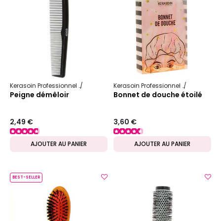
Kerasoin Professionnel
Matériel Coiffure
Peigne
Kerasoin Professionnel
Matériel Coi
Peigne démêloir
Bonnet de douche étoilé
2,49 €
3,60 €
AJOUTER AU PANIER
AJOUTER AU PANIER
BEST-SELLER