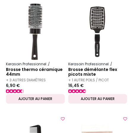
Kerasoin Professionnel
Matériel Coiffure
Brosse à brushing
Kerasoin Professionnel
Matériel Co
Brosse thermo céramique
Brosse démêlante flex
44mm
picots mixte
+ 3 AUTRES DIAMÈTRES
+ 1 AUTRE POILS / PICOT
6,90 €
16,45 €
DISPONIBLES
DISPONIBLE
AJOUTER AU PANIER
AJOUTER AU PANIER