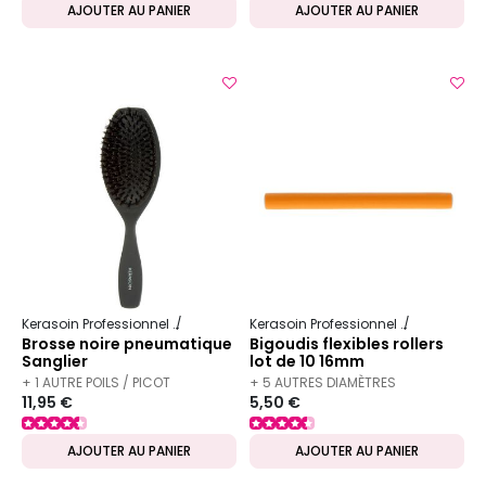
AJOUTER AU PANIER
AJOUTER AU PANIER
Kerasoin Professionnel
Matériel Coiffure
Brosse démêlante
Kerasoin Professionnel
Matériel Coi
Brosse noire pneumatique
Bigoudis flexibles rollers
Sanglier
lot de 10 16mm
+ 1 AUTRE POILS / PICOT
+ 5 AUTRES DIAMÈTRES
11,95 €
5,50 €
DISPONIBLE
DISPONIBLES
AJOUTER AU PANIER
AJOUTER AU PANIER