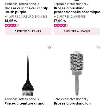
Kerasoin Professionnel
Matériel Coiffure
Brosse démêlante
Kerasoin Professionnel
Matériel Co
Brosse cuir chevelu Scalp
Brosse à brushing
Brush purple
professionnelle céramique
65mm
+ 1 AUTRE COULEUR DISPONIBLE
+ 5 AUTRES DIAMÈTRES
14,95 €
17,90 €
DISPONIBLES
AJOUTER AU PANIER
AJOUTER AU PANIER
Kerasoin Professionnel
Matériel Coiffure
Kerasoin Professionnel
Matériel Co
Pinceau teinture grand
Brosse à brushing Ion